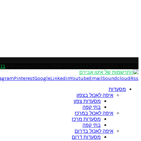
Please enter an Access Token
@2021 - התרשמות של איטו אבירם. האתר נבנה ע"י YBPmedia
בני
tagram
Pinterest
Google
Linkedin
Youtube
Email
Soundcloud
Rss
מסעדות
איפה לאכול בצפון
מסעדות צפון
בתי קפה
איפה לאכול במרכז
מסעדות מרכז
בתי קפה
איפה לאכול בדרום
מסעדות דרום