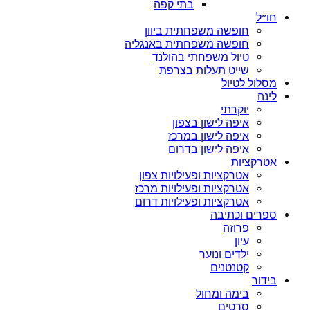
בתי קפה
חו”ל
חופשה משפחתית ביוון
חופשה משפחתית באנגליה
טיול משפחתי בהולנד
שייט תעלות בצרפת
מסלול לטיול
לינה
יוקרתי
איפה לישון בצפון
איפה לישון במרכז
איפה לישון בדרום
אטרקציות
אטרקציות ופעילויות צפון
אטרקציות ופעילויות מרכז
אטרקציות ופעילויות דרום
ספרים וכתיבה
פרוזה
עיון
ילדים ונוער
קטנטנים
בידור
בימה ומחול
סרטים