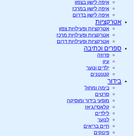
איפה לישון בצפון
איפה לישון במרכז
איפה לישון בדרום
אטרקציות
אטרקציות ופעילויות צפון
אטרקציות ופעילויות מרכז
אטרקציות ופעילויות דרום
ספרים וכתיבה
פרוזה
עיון
ילדים ונוער
קטנטנים
בידור
בימה ומחול
סרטים
מופעי בידור ומוסיקה
קלאסי/ג’אז
לילדים
לנוער
חיים בריאים
פינוקים