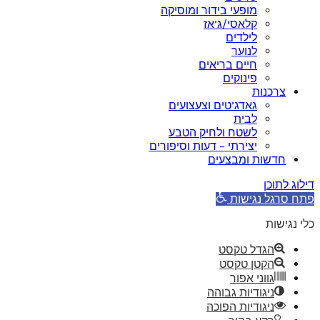
מופעי בידור ומוסיקה
קלאסי/ג’אז
לילדים
לנוער
חיים בריאים
פינוקים
צרכנות
גאדג’טים וצעצועים
לבית
לשטח ולחיק הטבע
יצירתי – דעות וסיפורים
חדשות ומבצעים
דילוג לתוכן
פתח סרגל נגישות
כלי נגישות
הגדל טקסט
הקטן טקסט
גווני אפור
ניגודיות גבוהה
ניגודיות הפוכה