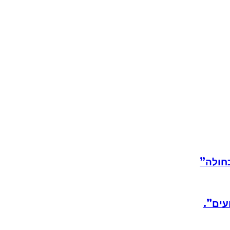
חולה”
עים”.