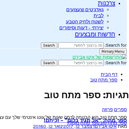
צרכנות
גאדג’טים וצעצועים
לבית
לשטח ולחיק הטבע
יצירתי – דעות וסיפורים
חדשות ומבצעים
Search for:
Search
Primary Menu
Search for:
Search
דף הבית
ספר מתח טוב
תגיות: ספר מתח טוב
ספרים
פרוזה
ספר מתח טוב הוא הבטחה לכמה שעות של עונג אינטימי שלך עם עצמ
ספר מתח: “אל תגיד כלום” – זכיתם!
ספר מתח טוב
ספר מתח מומלץ
מאת
איטו אבירם
דצמבר 12, 2017
ינואר 12, 2018
0