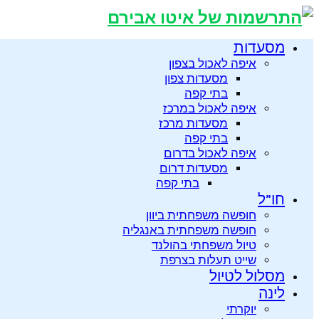
מסעדות
איפה לאכול בצפון
מסעדות צפון
בתי קפה
איפה לאכול במרכז
מסעדות מרכז
בתי קפה
איפה לאכול בדרום
מסעדות דרום
בתי קפה
חו”ל
חופשה משפחתית ביוון
חופשה משפחתית באנגליה
טיול משפחתי בהולנד
שייט תעלות בצרפת
מסלול לטיול
לינה
יוקרתי