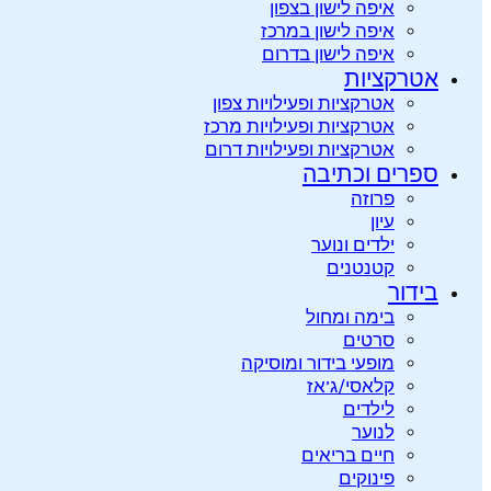
איפה לישון בצפון
איפה לישון במרכז
איפה לישון בדרום
אטרקציות
אטרקציות ופעילויות צפון
אטרקציות ופעילויות מרכז
אטרקציות ופעילויות דרום
ספרים וכתיבה
פרוזה
עיון
ילדים ונוער
קטנטנים
בידור
בימה ומחול
סרטים
מופעי בידור ומוסיקה
קלאסי/ג’אז
לילדים
לנוער
חיים בריאים
פינוקים