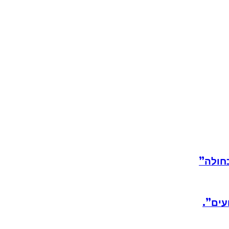
חולה”
עים”.