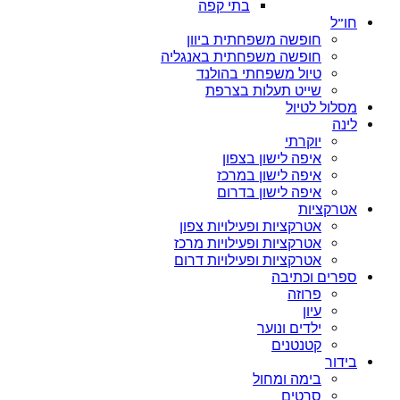
בתי קפה
חו”ל
חופשה משפחתית ביוון
חופשה משפחתית באנגליה
טיול משפחתי בהולנד
שייט תעלות בצרפת
מסלול לטיול
לינה
יוקרתי
איפה לישון בצפון
איפה לישון במרכז
איפה לישון בדרום
אטרקציות
אטרקציות ופעילויות צפון
אטרקציות ופעילויות מרכז
אטרקציות ופעילויות דרום
ספרים וכתיבה
פרוזה
עיון
ילדים ונוער
קטנטנים
בידור
בימה ומחול
סרטים