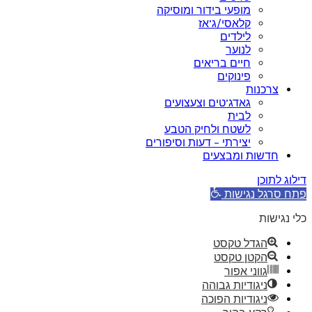
מופעי בידור ומוסיקה
קלאסי/ג’אז
לילדים
לנוער
חיים בריאים
פינוקים
צרכנות
גאדג’טים וצעצועים
לבית
לשטח ולחיק הטבע
יצירתי – דעות וסיפורים
חדשות ומבצעים
דילוג לתוכן
פתח סרגל נגישות
כלי נגישות
הגדל טקסט
הקטן טקסט
גווני אפור
ניגודיות גבוהה
ניגודיות הפוכה