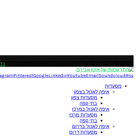
Please enter an Access Token
@2021 - התרשמות של איטו אבירם. האתר נבנה ע"י YBPmedia
בני
tagram
Pinterest
Google
Linkedin
Youtube
Email
Soundcloud
Rss
מסעדות
איפה לאכול בצפון
מסעדות צפון
בתי קפה
איפה לאכול במרכז
מסעדות מרכז
בתי קפה
איפה לאכול בדרום
מסעדות דרום