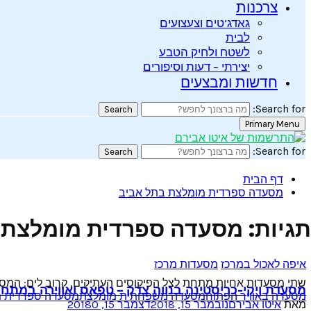
צרכנות
גאדג’טים וצעצועים
לבית
לשטח ולחיק הטבע
יצירתי – דעות וסיפורים
חדשות ומבצעים
Search for:
Search
Primary Menu
Search for:
Search
דף הבית
מסעדה ספרדית מומלצת בתל אביב
תגיות: מסעדה ספרדית מומלצת 
איפה לאכול במרכז
מסעדות מרכז
שתי מסעדות אחיות מתחת לצל הפיקוסים העתיקים, קרוב לים: המסעדה
מסעדת ויקי-כריסטינה בנווה צדק – טפאס ואווירה במת
מסעדה באוויר הפתוח
מסעדה משפחתית מומלצת
מסעדה ספרדית מ
מאת
איטו אבירם
נובמבר 15, 2018
דצמבר 15, 2018
0