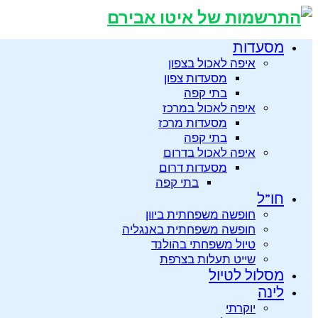
מסעדות
איפה לאכול בצפון
מסעדות צפון
בתי קפה
איפה לאכול במרכז
מסעדות מרכז
בתי קפה
איפה לאכול בדרום
מסעדות דרום
בתי קפה
חו”ל
חופשה משפחתית ביוון
חופשה משפחתית באנגליה
טיול משפחתי בהולנד
שייט תעלות בצרפת
מסלול לטיול
לינה
יוקרתי