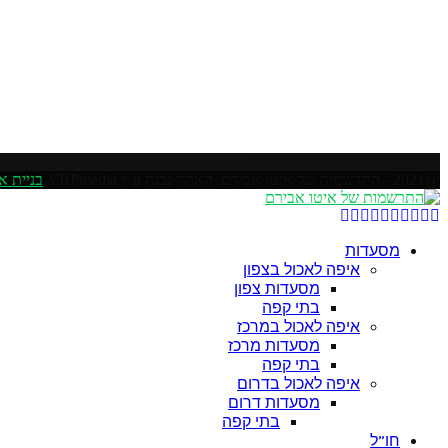
Please enter an Access Token
@2021 - התרשמות של איטו אבירם. האתר נבנה ע"י YBPmedia
בניית א
Soundcloud
Youtube
Rss
Linkedin
Email
Google
Pinterest
Instagram
Facebook
Twitter
מסעדות
איפה לאכול בצפון
מסעדות צפון
בתי קפה
איפה לאכול במרכז
מסעדות מרכז
בתי קפה
איפה לאכול בדרום
מסעדות דרום
בתי קפה
חו”ל