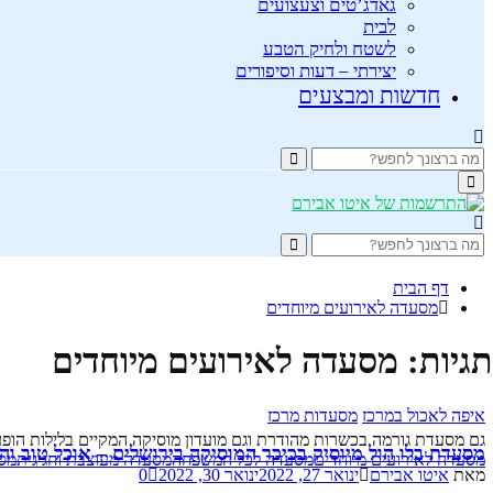
גאדג’טים וצעצועים
לבית
לשטח ולחיק הטבע
יצירתי – דעות וסיפורים
חדשות ומבצעים
Search
Search
for:
Primary
Menu
Search
Search
for:
דף הבית
מסעדה לאירועים מיוחדים
תגיות: מסעדה לאירועים מיוחדים
איפה לאכול במרכז
מסעדות מרכז
גם מסעדת גורמה בכשרות מהודרת וגם מועדון מוסיקה המקיים בלילות הופעות חי
מסעדת בלו הול מיוסיק בכיכר המוסיקה בירושלים – אוכל טוב וה
מסעדה לאירועים מיוחדים
מסעדה לכל המשפחה
מסעדה מעוצבת וחגיגית
מס
מאת
איטו אבירם
ינואר 27, 2022
ינואר 30, 2022
0