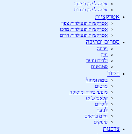
איפה לישון במרכז
איפה לישון בדרום
אטרקציות
אטרקציות ופעילויות צפון
אטרקציות ופעילויות מרכז
אטרקציות ופעילויות דרום
ספרים וכתיבה
פרוזה
עיון
ילדים ונוער
קטנטנים
בידור
בימה ומחול
סרטים
מופעי בידור ומוסיקה
קלאסי/ג’אז
לילדים
לנוער
חיים בריאים
פינוקים
צרכנות