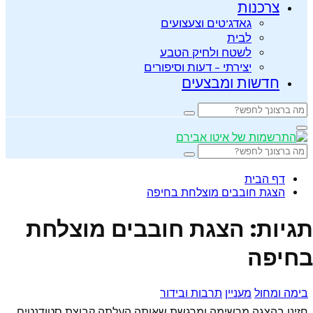
צרכנות
גאדג’טים וצעצועים
לבית
לשטח ולחיק הטבע
יצירתי – דעות וסיפורים
חדשות ומבצעים
Search
Search
for:
Primary
Menu
Search
Search
for:
דף הבית
הצגת חובבים מוצלחת בחיפה
תגיות: הצגת חובבים מוצלחת
בחיפה
בימה ומחול
מעניין
תרבות ובידור
חזינו בהצגה מרשימה ומרגשת שאותה העלתה קבוצת סטודנטים