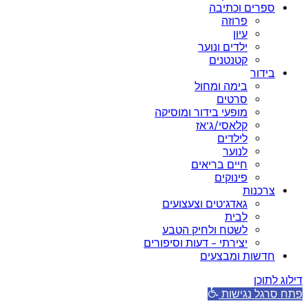
ספרים וכתיבה
פרוזה
עיון
ילדים ונוער
קטנטנים
בידור
בימה ומחול
סרטים
מופעי בידור ומוסיקה
קלאסי/ג’אז
לילדים
לנוער
חיים בריאים
פינוקים
צרכנות
גאדג’טים וצעצועים
לבית
לשטח ולחיק הטבע
יצירתי – דעות וסיפורים
חדשות ומבצעים
דילוג לתוכן
פתח סרגל נגישות