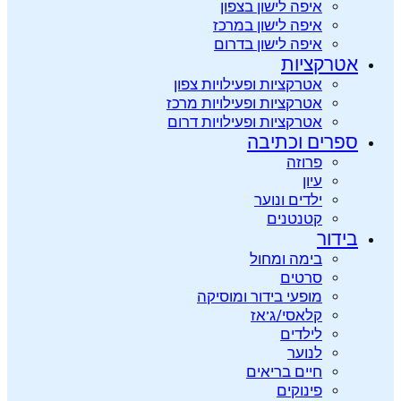
איפה לישון בצפון
איפה לישון במרכז
איפה לישון בדרום
אטרקציות
אטרקציות ופעילויות צפון
אטרקציות ופעילויות מרכז
אטרקציות ופעילויות דרום
ספרים וכתיבה
פרוזה
עיון
ילדים ונוער
קטנטנים
בידור
בימה ומחול
סרטים
מופעי בידור ומוסיקה
קלאסי/ג’אז
לילדים
לנוער
חיים בריאים
פינוקים