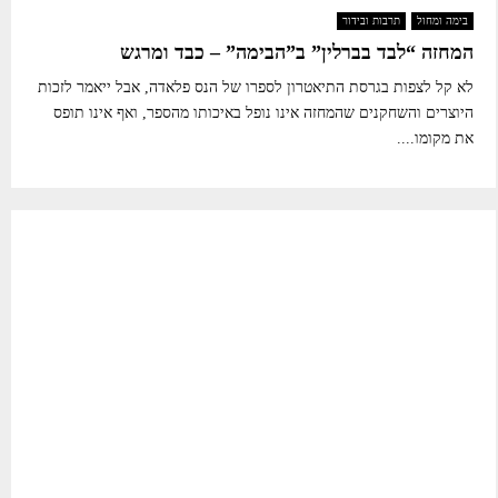
בימה ומחול
תרבות ובידור
המחזה “לבד בברלין” ב”הבימה” – כבד ומרגש
לא קל לצפות בגרסת התיאטרון לספרו של הנס פלאדה, אבל ייאמר לזכות
היוצרים והשחקנים שהמחזה אינו נופל באיכותו מהספר, ואף אינו תופס
את מקומו....