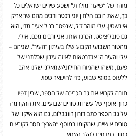
מוהר של “שיעור מולדת” ושפע שירים ישראלים כל
כך, שאת רובם הלחין יוני רכטר ורבים מהם שר אריק
איינשטין. עלי מוהר ז”ל, שנפטר בגיל צעיר מדי, הוא
גם פובליציסט. הכרנו אותו, אני ורבים מכם, אולי,
מהטור השבועי הקבוע שלו בעיתון “העיר”. שניהם –
עלי והעיר הן אנדרטאות לאיזה עידון שכלתני של
פעם, משהו שהמוח החילוני/שמאלני שלנו אהב
ללעוס בסופי שבוע, כדי להישאר שפוי.
חובה לקרוא את גב הכריכה של הספר, שבין דפיו
כרוך אוסף של עשרות טורים שבועיים. את ההקדמה
על גב הספר כתב דורון רוזנבלום, גם הוא אייקון של
טורים אישיים, שמקומו במוסף “הארץ” חסר לקוראים
כמוני כמו מים להלך הצמא.