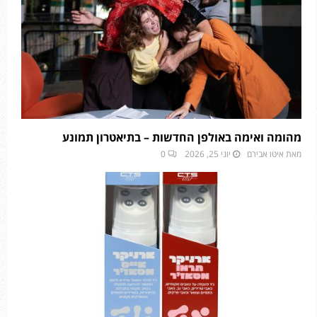
מהומה ואימה באולפן החדשות – בתיאטרון תמונע
מאת
איטו אבירם
יוני 25, 2026
0