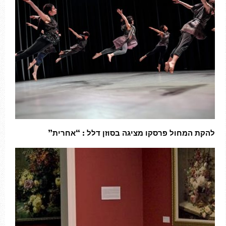
להקת המחול פרסקו מציגה בסוזן דלל : “אחרית”