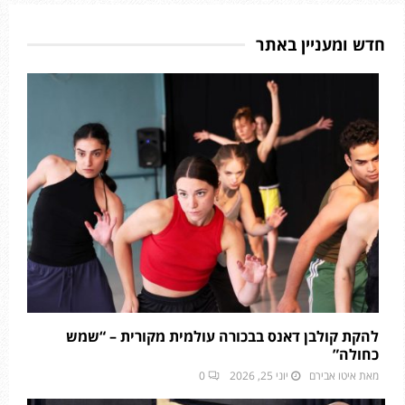
חדש ומעניין באתר
להקת קולבן דאנס בבכורה עולמית מקורית – “שמש
כחולה”
מאת
איטו אבירם
יוני 25, 2026
0