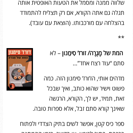
שלווה ממנה ומסמל את הטעות האופטית אותה
תגלה גם אתה הקורא, אם רק תצליח להתמודד
בהצלחה עם מורכבותו. (הוצאת עם עובד).
**
המת של מֶגְרֶה/ זורז’ סִימֵנון
– לא
סתם “עוד רצח אחד”…
מדהים אותי, הז’ורז’ סימנון הזה. כמה
פשוט וישיר שהוא כותב, ואיך שבכל
זאת, תמיד, יש לך, הקורא, הרגשה
שאינך קורא סתם זבל, אלא ספרות טובה.
ספר כיס קטן, אפשר לשים בתיק הצדדי ולפתוח