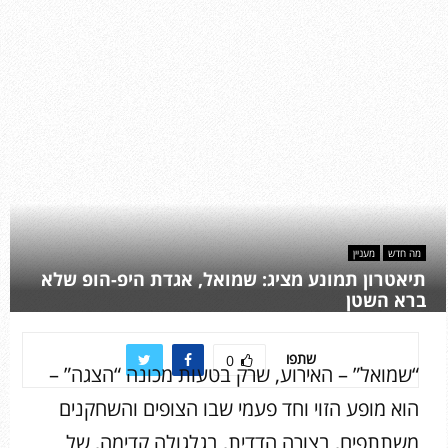
מה חדש
מעניין
תיאטרון תמונע מציג: שמואל, אגדת היפ-הופ שלא
ברא השטן
שתפו
0
“שמואל” – האירוע, שרק בטעות מכונה “הצגה” –
הוא מופע הזוי וחד פעמי שבו הצופים והשחקנים
משתתפים, בצורה הדדית, בגלגולה קדימה, של