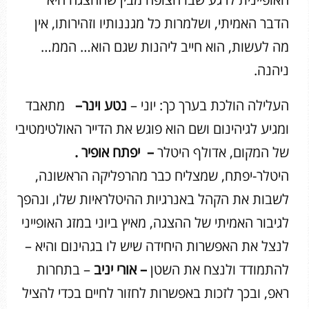
הדבר האמיתי, ושלמרות כל מגננותיו וזהירותו, אין
מה לעשות, הוא חייב ליהנות שגם הוא… הממ…
ניהנה.
העלילה הולכת בערך כך: יוני –
נטע וינר
–
מתאבד
ומגיע לגיהינום ושם הוא פוגש את הדייר האולטימטיבי
של המקום, אדולף היטלר
–
יפתח אופיר
.
היטלר-יפתח, שמצליח כבר מהרפליקה הראשונה,
לשבות את הקהל באנרגיות ההיטלראיות שלו, ונהפך
לגיבור האמיתי של ההצגה, מאיץ ביוני במזג האופייני
לנצל את האפשרות היחידה שיש לו בגהינום והיא –
להתמודד ולנצח את השטן
– אורי יניב
– בתחרות
ראפ, ובכך לזכות באפשרות לחזור לחיים בכדי להציל