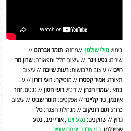
בימוי:
מולי שולמן
//מחזה:
תומר אברהם
//
שירים:
נטע וינר
// עיצוב חלל ותפאורה:
שרון מר
חיים
// עיצוב תלבושות:
רעות שייבה
// עיצוב
תאורה:
אמיר קסטרו
// מוסיקה:
רועי דורון
// ע.
במאי:
עומרי הכהן
// דיג’יי:
רועי חסון
// נגנים:
זהר
איזנמן, ניר קליינר
// אפקטים:
תומר שביט
// עיצוב
כרזה:
תום רזניקוב
// מנהלת הצגה:
טל
גרוץ
// שחקנים:
נטע וינר
,
אורי יניב, נטע
שפיגלמן,
בני אלדר
,
יפתח אופיר
.