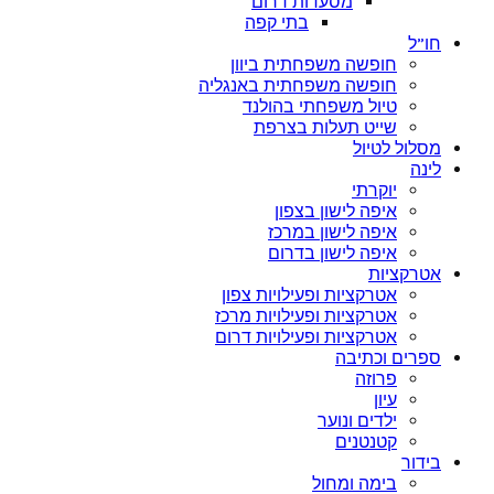
מסעדות דרום
בתי קפה
חו”ל
חופשה משפחתית ביוון
חופשה משפחתית באנגליה
טיול משפחתי בהולנד
שייט תעלות בצרפת
מסלול לטיול
לינה
יוקרתי
איפה לישון בצפון
איפה לישון במרכז
איפה לישון בדרום
אטרקציות
אטרקציות ופעילויות צפון
אטרקציות ופעילויות מרכז
אטרקציות ופעילויות דרום
ספרים וכתיבה
פרוזה
עיון
ילדים ונוער
קטנטנים
בידור
בימה ומחול