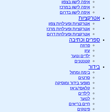
איפה לישון בצפון
איפה לישון במרכז
איפה לישון בדרום
אטרקציות
אטרקציות ופעילויות צפון
אטרקציות ופעילויות מרכז
אטרקציות ופעילויות דרום
ספרים וכתיבה
פרוזה
עיון
ילדים ונוער
קטנטנים
בידור
בימה ומחול
סרטים
מופעי בידור ומוסיקה
קלאסי/ג’אז
לילדים
לנוער
חיים בריאים
פינוקים