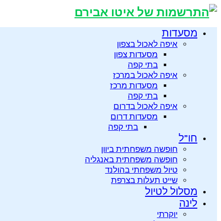
מסעדות
איפה לאכול בצפון
מסעדות צפון
בתי קפה
איפה לאכול במרכז
מסעדות מרכז
בתי קפה
איפה לאכול בדרום
מסעדות דרום
בתי קפה
חו”ל
חופשה משפחתית ביוון
חופשה משפחתית באנגליה
טיול משפחתי בהולנד
שייט תעלות בצרפת
מסלול לטיול
לינה
יוקרתי