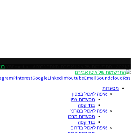
Please enter an Access Token
@2021 - התרשמות של איטו אבירם. האתר נבנה ע"י YBPmedia
בני
tagram
Pinterest
Google
Linkedin
Youtube
Email
Soundcloud
Rss
מסעדות
איפה לאכול בצפון
מסעדות צפון
בתי קפה
איפה לאכול במרכז
מסעדות מרכז
בתי קפה
איפה לאכול בדרום