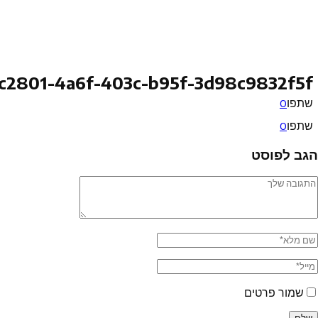
c2801-4a6f-403c-b95f-3d98c9832f5f
שתפו
0
שתפו
0
הגב לפוסט
שמור פרטים