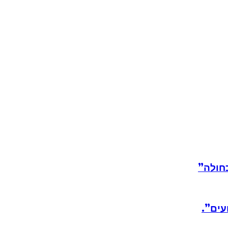
חולה”
עים”.