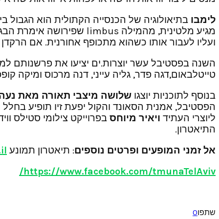
לימבו
בתיאולוגיה של הכנסייה הקתולית הוא הגבול בי
מגיע מלטינית, מהמילה mbus
ועליו לעבור אותו כשהוא מתכופף אחורנית. אם הרקדן נופל או נוגע ב
השנה בפסטיבל עשר יוצרות.ים יציעו את פרשנותם למרחב
טייטלבאום,דגה פדר, גליה עייני, דנה מרכוס ומיקה קופפ
בנוסף לתוכניות יוצגו
שלושה מיצבי תאורה מאת נעה אל
הפסטיבל, אמנית הסאונד והקול יפעת זיו תופיע בחלל
ליוצרי העתיד
ויאיר מיוחס
בפרוייקט צילומי סטילס וו
התיאטרון.
אל זמני המופעים ופרטים נוספים
: תיאטרון תמונע
il
https://www.facebook.com/tmunaTelAviv/
שתפו
0