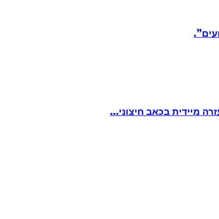
עים”.
ה מיידית בכאב חיצוני...