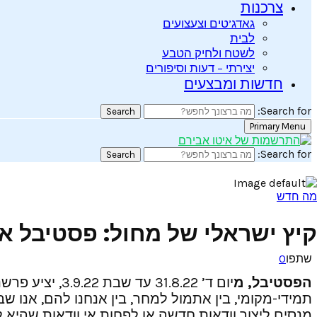
צרכנות
גאדג’טים וצעצועים
לבית
לשטח ולחיק הטבע
יצירתי – דעות וסיפורים
חדשות ומבצעים
Search for:
Search
Primary Menu
Search for:
Search
מה חדש
קיץ ישראלי של מחול: פסטיבל א
שתפו
0
הפסטיבל, מ
יום ד’ 1.8.22
תמידי-מקומי, בין אתמול למחר, בין אנחנו להם, אנו שבו
מנסים ליצור וודאות חדשה או לפחות אי וודאות שהיא 