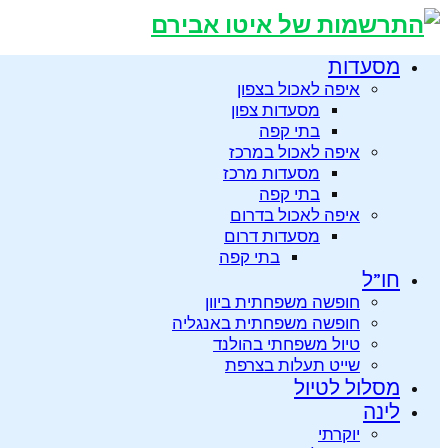
מסעדות
איפה לאכול בצפון
מסעדות צפון
בתי קפה
איפה לאכול במרכז
מסעדות מרכז
בתי קפה
איפה לאכול בדרום
מסעדות דרום
בתי קפה
חו”ל
חופשה משפחתית ביוון
חופשה משפחתית באנגליה
טיול משפחתי בהולנד
שייט תעלות בצרפת
מסלול לטיול
לינה
יוקרתי