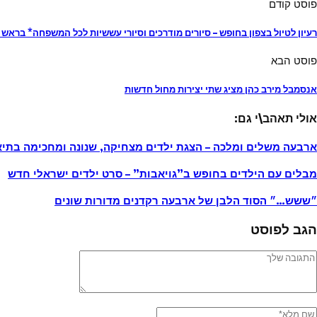
פוסט קודם
רעיון לטיול בצפון בחופש – סיורים מודרכים וסיורי עששיות לכל המשפחה* בראש
פוסט הבא
אנסמבל מירב כהן מציג שתי יצירות מחול חדשות
אולי תאהב\י גם:
ארבעה משלים ומלכה – הצגת ילדים מצחיקה, שנונה ומחכימה בתיא
מבלים עם הילדים בחופש ב”גויאבות” – סרט ילדים ישראלי חדש
״ששש…״ הסוד הלבן של ארבעה רקדנים מדורות שונים
הגב לפוסט