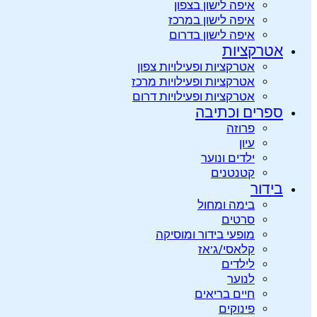
איפה לישון בצפון
איפה לישון במרכז
איפה לישון בדרום
אטרקציות
אטרקציות ופעילויות צפון
אטרקציות ופעילויות מרכז
אטרקציות ופעילויות דרום
ספרים וכתיבה
פרוזה
עיון
ילדים ונוער
קטנטנים
בידור
בימה ומחול
סרטים
מופעי בידור ומוסיקה
קלאסי/ג’אז
לילדים
לנוער
חיים בריאים
פינוקים