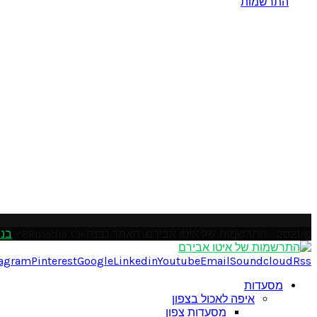
התרשמות
Please enter an Access Token
@2021 - התרשמות של איטו אבירם. האתר נבנה ע"י YBPmedia
בני
tagram
Pinterest
Google
Linkedin
Youtube
Email
Soundcloud
Rss
מסעדות
איפה לאכול בצפון
מסעדות צפון