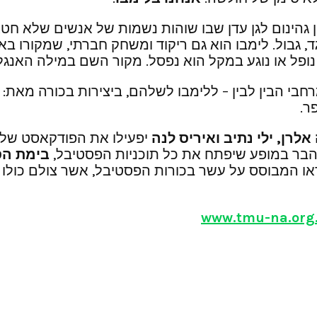
ן גהינום לגן עדן שבו שוהות נשמות של אנשים שלא חט
li שפירושה אימרת הבגד, גבול. לימבו הוא גם ריקוד ומשחק חברתי,
מקל הוא נפסל. מקור השם במילה האנגלית limber גמיש/זריז בניב הקר
י הבין לבין – ללימבו לשלהם, ביצירות בכורה מאת: עו
ר.
רן, ילי נתיב ואיריס לנה
יפעילו את הפודקאסט של
 הבר במופע שיפתח את כל תוכניות הפסטיבל,
בימת הס
ידאו המבוסס על עשר בכורות הפסטיבל, אשר צולם כו
www.tmu-na.org.