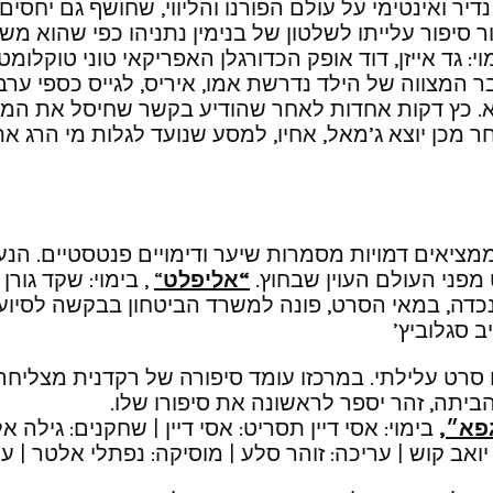
דיר ואינטימי על עולם הפורנו והליווי, שחושף גם יח
ור סיפור עלייתו לשלטון של בנימין נתניהו כפי שהוא
י: גד אייזן, דוד אופק הכדורגלן האפריקאי טוני טוקלו
ר המצווה של הילד נדרשת אמו, איריס, לגייס כספי ערב
י א. כץ דקות אחדות לאחר שהודיע בקשר שחיסל את המ
 מכן יוצא ג’מאל, אחיו, למסע שנועד לגלות מי הרג 
ציאים דמויות מסמרות שיער ודימויים פנטסטיים. הנער
מפני העולם העוין שבחוץ.
“אליפלט
“
, בימוי: שקד גור
כדה, במאי הסרט, פונה למשרד הביטחון בבקשה לסיו
יב סגלוביץ’
סרט עלילתי. במרכזו עומד סיפורה של רקדנית מצליחה
ביתה, זהר יספר לראשונה את סיפורו שלו.
גפא״
,
בימוי: אסי דיין תסריט: אסי דיין | שחקנים: גילה א
אב קוש | עריכה: זוהר סלע | מוסיקה: נפתלי אלטר | עי