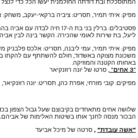
המתוסכלת ובת דודתה החולמנית יעשו הכל כדי לנצל א
מפיק: איתי תמיר, תסריט: ציביה ברקאי-יעקב, משחק: אבי
פסטיבלים: ברלין בני בת ה-7
ליעל, בת שירות לאומי שהכירה. הקשר בינה לבין אבי
מפיק: איתי תמיר, עמי ליבנה, תסריט: אלכס פלבניק משח
משכונת מצוקה באשדוד, חולם להשתתף עם להקתו בפסט
באחותו הקטנה והמוזיקה.
“
3 אחים
”
, סרטו של יונה רוזנקיאר
מפיקים: קובי מזרחי, אפרת כהן, תסריט: יונה רוזנקיאר, ש
שלושה אחים מתאחדים בקיבוצם שעל גבול הצפון בכדי
הבכור מנסה לחנך אותו בשיטות האלימות של אביהם. 
“אשה עובדת”
,
סרטה של מיכל אביעד