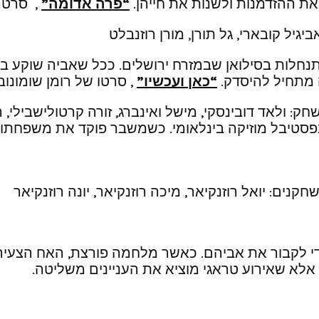
ת ההזדמנות ולשנות את חייהן.
“פרה אדומה”
, סרטה
גיל קובארי, גל תורן, מורן רוזנבלט
1 חיה לבדה עם אביה בהתנחלות בסילואן שבמזרח ירושלים. ככל שא
ה מתחיל להיסדק.
“כאן ועכשיו”
, סרטו של רומן שומונוב
ק: ולאד דובינסקי, מישל ואינברג, זורה קרטולישבילי, 
יבל מוזיקה בינלאומי. כשמשבר פוקד את משפחתו, הו
חקנים: יואל רוזנקיאר, מיכה רוזנקיאר, יונה רוזנקיאר
 לקבור את אביהם. כאשר מלחמה פורצת, האח הצעיר, ש
אלא שאירוע טראגי מוציא את העניינים משליטה.