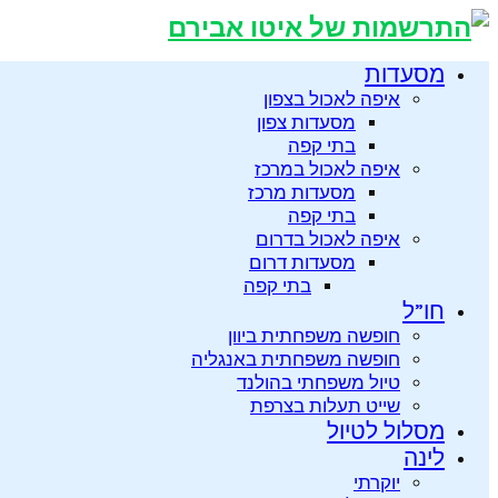
מסעדות
איפה לאכול בצפון
מסעדות צפון
בתי קפה
איפה לאכול במרכז
מסעדות מרכז
בתי קפה
איפה לאכול בדרום
מסעדות דרום
בתי קפה
חו”ל
חופשה משפחתית ביוון
חופשה משפחתית באנגליה
טיול משפחתי בהולנד
שייט תעלות בצרפת
מסלול לטיול
לינה
יוקרתי