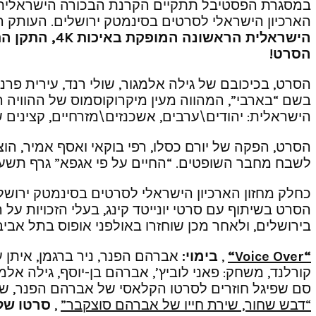
הארכיון הישראלי לסרטים בסינמטק ירושלים. העותק 
הישראלית הראשונה המופקת באיכות 4
K
, התקן הת
הסרט!
הישראלית: יהודים\ערבים, אשכנזים\מזרחיים, קצינים ש
לשבח מחבר השופטים. “החיים על פי אגפא” גרף תשעה
כחלק מחזון הארכיון הישראלי לסרטים בסינמטק ירושלי
הסרט בשיתוף עם סרטי יונייטד קינג, בעלי הזכויות ע
בירושלים, ולאחר מכן שוחזרו באולפני אופוס בתל אביב
“
Voice Over
“
,
בימוי:
אברהם הפנר, ניר ברגמן, איתן ענ
קורלנד, משחק: פאני לוביץ’, אברהם בן-יוסף, גילה אל
סם שפיגל חוזרים לסרטו הקלאסי של אברהם הפנר, שמתאר מריבה ופי
“דבש שחור, שירת חייו של אברהם סוצקבר”
,
סרטו של 