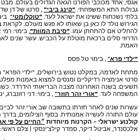
אגסי, אחד מכוכבי הפורנו הגאה הגדולים בעולם. מבט נ
גבולות התא המשפחתי.
“קינג ביבי”
, סרטו של דן שד
בלתי נשכחות ששינו את ישראל לעד.
“טוקלומטי
“
בימו
הגירוש נולד לו כאן בן שאותו לא פגש מעולם. לקראת ב
להחליט אם להתחתן עמו.
“סיבת המוות”
, בימוי: רמ
הדרוזי סלים ברכאת מוטלת על הכביש. עשר שנים לאחר
האמת.
“ילדי פרא
“
, בימוי טל פסס
מתחת לאדמה, במקלט נטוש בירושלים, “ילדי הפרא” ממ
סרטי אנימציה רדיקליים ומנסים למצוא באמנות מפלט 
תשעים. בשנה האחרונה מצבה הבריאותי הידרדר. כשנ
המשפחה לעד.
“אורי זהר חוזר
“
, בימוי: דני רוזנברג, ינ
עשרות שנים לאחר חזרתו בתשובה שב אורי זהר לביים 
עולם התורה לעשייה אמנותית. בסוף הצילומים, בדרך ה
קולנוע ישראלי – הקרנות מיוחדות
״החיים על פי א
אלכסנדר, אביטל דיקר, סמדר קילצ’ינסקי | צלם ראשי: יו