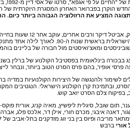
החדש הוקרן בפברואר האחרון המסגרת היוקרתית של ה
צוגה המציע את הרזולוציה הגבוהה ביותר כיום.
הה
הסרט, בכיכובם של גילה אלמגור
בשם “בארבי”, המהווה מעין מיקרוקוסמוס של ההוו
וביניסטים ומאצ’ואיסטים מול חבורה של בליינים בוהמיי
 פרסי אופיר, בהם פרס הסרט הטוב ביותר, ונבחר ליי
ם לשימור ולהנגשה של היצירות הקולנועיות במדיה בת 
ל הסרט, ובתמיכת קרן הקולנוע הישראלי. הנגטיבים המק
, בפיקוח צלם הסרט יואב קוש.
ר, תום שובל, סיגלית ליפשיץ, מאיה קניג, אורית פוקס-רו
מגור, דאנה איבגי, מכרם חורי, אילן דר, אלכס פלג, אב
וס בין בני זוג מזדקנים בתל-אביב של 1967, ועורכים לו מחווה.
אורי
ברבש