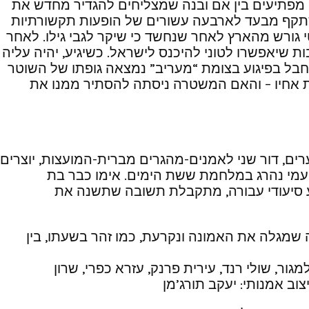
סים מפתיעים בין אם ובנה שמצליחים להגדיר מחדש את
 משתקף מבעד לארבעה עשורים של הופעות תקשורתיות
מטי גורש מהארץ לאחר שנחשד כי שיקר לגבי גילו. לאחר
ות שיאפשרו לטוני להיכנס לישראל. כשיגיע, יהיה עליה
חבל בפיגוע בצומת “מעריב” נמצאה גופתו של השוטר
את אחיו – והאם המשטרה ניסתה להסתיר ממנו את
ים, דור שני לאמנים-מהגרים מברית-המועצות, יוצרים
ן עמי נהרג במלחמת ששת הימים. אימו כבר בת
ע סיעודי עבורה, מתקבלת תשובה שתשנה את
 שמגלה את האמונה ונקרעת, כמו זהר בשעתו, בין
למגור, שולי רנד, עירית פרנק, עזרא כפרי, שרון
צוב אמנותי: יעקב תורג’מן