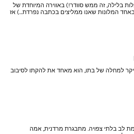
לנוע ה- 35 נפתח בירושלים. מתי, אם לא עכשיו, עדיף לעבור למזג אוויר קצת יותר אירופאי (19 מעלות בלילה, זה ממש סוודר!) באווירה המיוחדת של
 באחד המלונות שאנו ממליצים בכתבה נפרדת…) אז
 ויקר למחלה של בתו, הוא מאחד את להקתו לסיבוב
מת לב בלתי צפויה. מתבגרת מרדנית, אמה