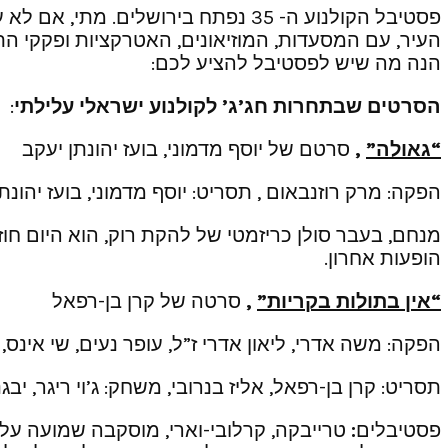
העיר, עם המסעדות, המוזיאונים, האטרקציות ופקקי ה
הנה מה שיש לפסטיבל להציע לכם:
הסרטים שבתחרות חג’ג’ לקולנוע ישראלי עלילתי
:
“גאולה”
,
סרטם של יוסף מדמוני, בועז יהונתן יעקב
הפקה: מרק רוזנבאום , תסריט: יוסף מדמוני, בועז יהונת
מנחם, בעבר סולן כריזמטי של להקת רוק, הוא היום חו
הופעות אחרון.
“אין בתולות בקריות”
,
סרטה של קרן בן-רפאל
הפקה: משה אדרי, ליאון אדרי ז”ל, עופר נעים, שי אינס,
תסריט: קרן בן-רפאל, אליז בנרובי, משחק: ג’וי ריגר, יב
פסטיבלים
:
טרייבקה, קרלובי-וארי, מוסקבה שמועה על