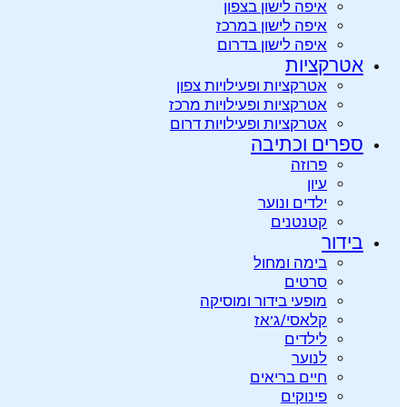
איפה לישון בצפון
איפה לישון במרכז
איפה לישון בדרום
אטרקציות
אטרקציות ופעילויות צפון
אטרקציות ופעילויות מרכז
אטרקציות ופעילויות דרום
ספרים וכתיבה
פרוזה
עיון
ילדים ונוער
קטנטנים
בידור
בימה ומחול
סרטים
מופעי בידור ומוסיקה
קלאסי/ג’אז
לילדים
לנוער
חיים בריאים
פינוקים