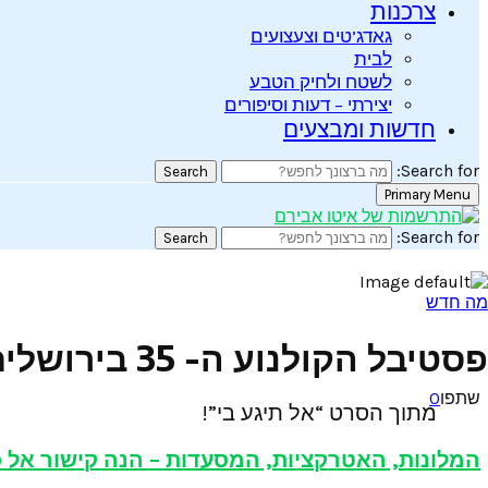
צרכנות
גאדג’טים וצעצועים
לבית
לשטח ולחיק הטבע
יצירתי – דעות וסיפורים
חדשות ומבצעים
Search for:
Search
Primary Menu
Search for:
Search
מה חדש
פסטיבל הקולנוע ה- 35 בירושלים 26 ביוני עד 5 באוגוסט: כל הסרטים.
שתפו
0
מתוך הסרט “אל תיגע בי”!
המלונות, האטרקציות, המסעדות – הנה קישור אל כ