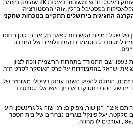
במסגרת הפסטיבל תתקיים הקרנת הבכורה הישראלית של “החיים על פי אגפא”, סרטו של אסי דיין מ-1992, בעותק דיגיטלי חדש ומשוחזר באיכות 4K שהופק ביוזמת
קלאסיקות בפסטיבל ברלין.
זוהי הרסטורציה
קרנה החגיגית בירושלים תתקיים בנוכחות שחקני
, שולי רנד, עירית פרנק, אביטל דיקר ורבים אחרים, עוקב אחר 12 שעות בחייהן של שלל דמויות הקשורות לפאב תל אביבי קטן ודחוס
יה הישראלית בראשית שנות ה-90. לאורך לילה אחד מתנקזים למקום כל הסממנים המיתולוגיים של החברה
נים.
הסרט, הפקה של יורם כסלו, רפי בוקאי ואסף אמיר, הוצג בבכורה בינלאומית בפסטיבל הקולנוע של ברלין בשנת 1993, שם התמודד בתחרות הרשמית וזכה לציון
צג את ישראל בהתמודדות על פרס האוסקר לסרט הזר.
זמננו, הוחלט להפיק השנה עותק דיגיטלי משוחזר של
וריים של הסרט נסרקו בארכיון הישראלי לסרטים
תם אוצר: רנן שור, מפיקים: רנן שור, גל גרינשפן, רועי
רהם סלקטר, יעל פינקל בוגרים נבחרים של בית הספר