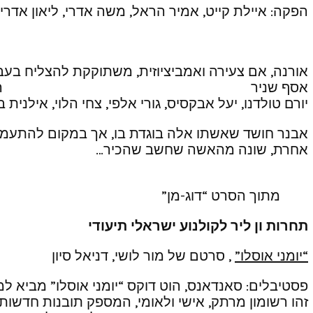
הפקה: איילת קייט, אמיר הראל, משה אדרי, ליאון אדרי ז”
אורנה, אם צעירה ואמביציוזית, משתוקקת להצליח ב
אסף שניר הפקה: יהונתן פארן, רחל פארן,
יורם טולדנו, יעל אבקסיס, גורי אלפי, צחי הלוי, אילנית בן
אבנר חושד שאשתו אלה בוגדת בו, אך במקום להתעמת
אחרת, שונה מהאשה שחשב שהכיר…
מתוך הסרט “דוג-מן”
תחרות ון ליר לקולנוע ישראלי תיעודי
“יומני אוסלו”
, סרטם של מור לושי, דניאל סיון
פסטיבלים: סאנדאנס, הוט דוקס “יומני אוסלו” מביא
זהו רשומון מרתק, אישי ולאומי, המספק תובנות חדשו