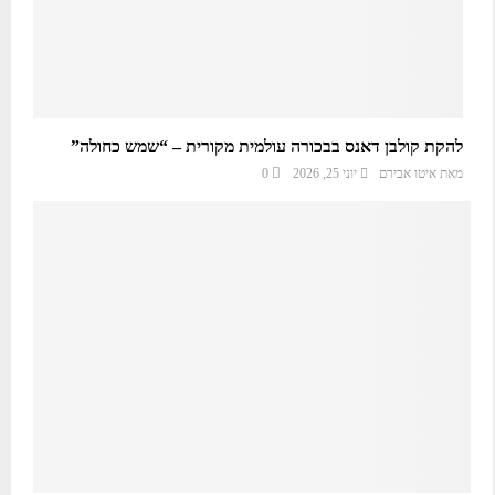
להקת קולבן דאנס בבכורה עולמית מקורית – “שמש כחולה”
מאת
איטו אבירם
יוני 25, 2026
0