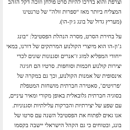
וצרפת והוא בדרכו להיות סרט פולחן וזוכה דקל הזהב
המצליח ביותר מאז “ספרות זולה” של טרנטינו
(מעריץ גדול של בונג ג׳ון-הו).
על בחירת הסרט, מסרה הנהלת הפסטיבל: “בונג
ג’ון-הו הוא מיוצרי הקולנוע המרתקים של דורנו, במאי
ייחודי המפליא למזג ז’אנרים וסגנונות שונים לכדי
יצירות קולנוע חכמות וסוחפות. סרטיו הם חגיגה
אינסופית של אמנות הקולנוע, וכך גם במקרה של
‘פרזיטים’, סאטירה חברתית מושחזת המטפלת
בסוגיה חברתית גלובאלית באופן מקורי ומאיר עיניים,
עם שפע של יצירתיות והברקות עלילתיות וסגנוניות.
אנו גאים לפתוח את הפסטיבל השנה עם סרטו של
בונג, ובטוחים כי גם הקהל הישראלי יישבה בקסמו