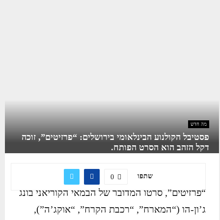
מה חדש
פסטיבל הקולנוע הבינלאומי בירושלים: “פרזיטים”, זוכה
דקל הזהב הוא הסרט הפותח.
שתפו
0
“פרזיטים”, סרטו המדובר של הבמאי הקוריאני בונג
ג’ון-הו (“המארח”, “רכבת הקרח”, “אוקג’ה”),