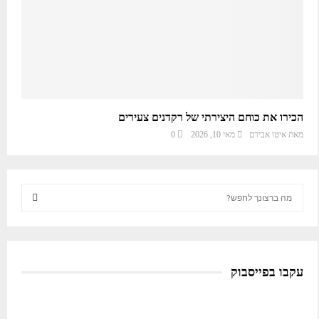
הכירו את כוחם היצירתי של רקדנים צעירים
מאת
איטו אבירם
מאי 10, 2026
0
S
e
a
S
r
c
E
h
עקבו בפייסבוק
f
A
o
R
r