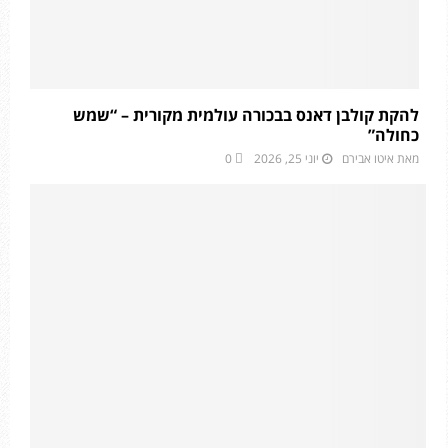
להקת קולבן דאנס בבכורה עולמית מקורית – “שמש
כחולה”
מאת
איטו אבירם
יוני 25, 2026
0