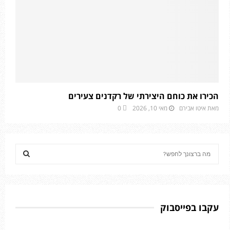
הכירו את כוחם היצירתי של רקדנים צעירים
מאת
איטו אבירם
מאי 10, 2026
0
S
e
a
S
r
c
E
h
עקבו בפייסבוק
f
A
o