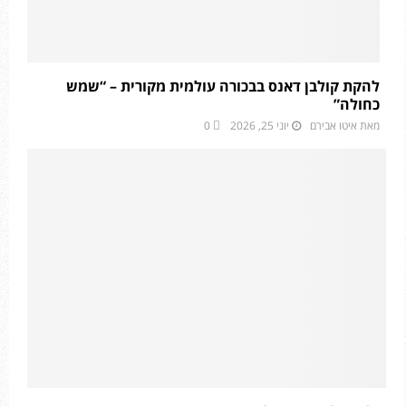
להקת קולבן דאנס בבכורה עולמית מקורית – “שמש
כחולה”
מאת
איטו אבירם
יוני 25, 2026
0