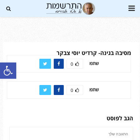
PRIMARY
MENU
Soundc
מסיבה בגינה- קרדיט יוסי צבקר
פתח סרגל נגישות
שתפו
0
שתפו
0
הגב לפוסט