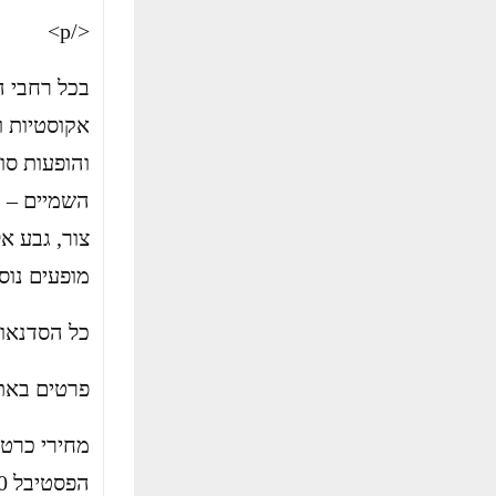
</p>
בכל רחבי ה
אקוסטיות ו
והופעות סו
השמיים – ע
צור, גבע אל
מופעים נוס
כל הסדנאות
פרטים באת