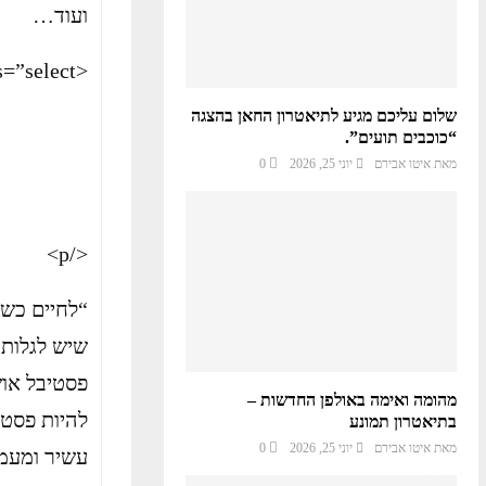
ועוד…
<p class=”select”>
שלום עליכם מגיע לתיאטרון החאן בהצגה
“כוכבים תועים”.
מאת
איטו אבירם
יוני 25, 2026
0
</p>
“לחיים כשל
שיש לגלותו
מהומה ואימה באולפן החדשות –
להיות פסטי
בתיאטרון תמונע
מאת
איטו אבירם
יוני 25, 2026
0
עשיר ומעמי