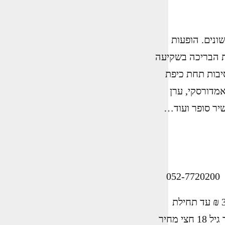
ונים. הופעות
מת הבריכה בשקיעה
יבות תחת כיפת
מדורסקי, ערן
 שיר סופר ועוד…
05
מחירי כרטיסים לכל שלושת ימי הפסטיבל: 330 ₪ במכירה מוקדמת 360 ₪ עד תחילת
הפסטיבל 390 ₪ בקופות (אם לא אזלו מראש) ילדים: עד גיל 6 חינם, עד גיל 18 חצי מחיר