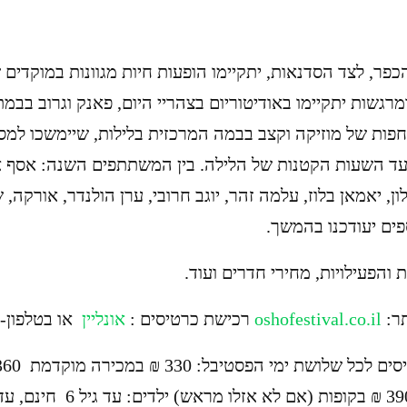
כפר, לצד הסדנאות, יתקיימו הופעות חיות מגוונות במוקדים ש
מרגשות יתקיימו באודיטוריום בצהריי היום, פאנק וגרוב בב
חפות של מוזיקה וקצב בבמה המרכזית בלילות, שיימשכו למס
ד השעות הקטנות של הלילה. בין המשתתפים השנה: אסף א
ון, יאמאן בלוז, עלמה זהר, יוגב חרובי, ערן הולנדר, אורקה,
פים יעודכנו בהמשך.
 והפעילויות, מחירי חדרים ועוד.
ר:
oshofestival.co.il
רכישת כרטיסים :
אונליין
או בטלפון- 2-7720200