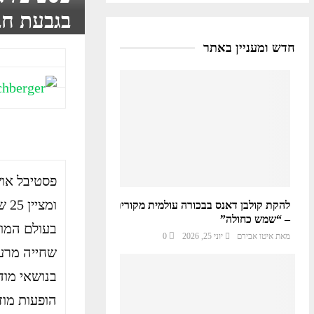
בגבעת חב
חדש ומעניין באתר
פסטיבל אוש
ומ
להקת קולבן דאנס בבכורה עולמית מקורית
– “שמש כחולה”
בעולם המודר
מאת
איטו אבירם
יוני 25, 2026
0
בנושאי מוד
הופעות מוזי