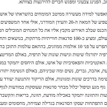
, הפנינג צבעוני ומפגש חברים להירגעות בצוותא.
אפשר למידה מעשירה ממיטב המומחים בהשראתו של אושו:
הגדול והמשפיע של המאה ה-20 והעידן המודרני, אולי אחד 
כנס שבלב האירוע מקבץ אליו את כל המנחים המובילים הפו
בישראל ובעולם, ומציע כ-100 סדנאות חווייתיות מרתקות, בנוש
הפעילות תתפרש על פני 10 אולמות ממוזגים, בהתאם עולמות התו
יה יתורגלו שיטות וגישות שונות של תרפיה, באולם המדיטצי
האקטיביות והפאסיביות של אושו, אולם היחסים יתמקד במע
עת, אהבה, גברים, נשים ומה שביניהם, באולם הנשימה יתורג
ימה בדרכים שונות ומגוונות, אולם הריקוד והתנועה יעודד 
גוף מגע וטיפול יכלול מבחר סדנאות שעוסקות במודעות לגוף, ט
ות והתזונה יתמקד באכילה מודעת, תזונה, בריאות והקשבה י
ם התפתחות יעסקו הסדנאות בגדילה וצמיחה, מחסומים ומעצ