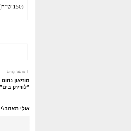
(150 ש”ח)
פוסט קודם
מוזיאון נחום 
“לווייתן בים”
אולי תאהב\י 