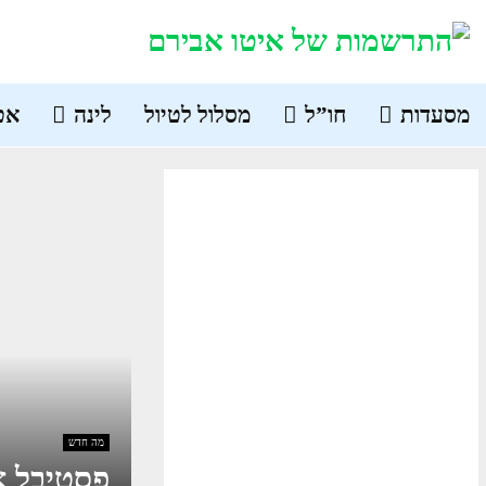
מסעדות
חו”ל
מסלול לטיול
לינה
אט
מה חדש
פסטיבל א