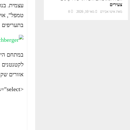
צעירים
עצמית. בנו
מאת
איטו אבירם
מאי 10, 2026
0
טמפל”, אול
בתעריפים מוזלים על ידי 20
במתחם הילד
לקטנטנים ו
אזורים שקט
<p class=”select”>