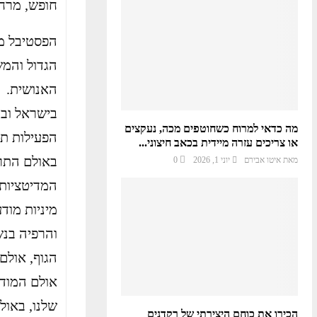
חופש, מרחב
הפסטיבל מ
האנושית. ה
מה כדאי למרוח כשחוטפים מכה, נעקצים
או צריכים עזרה מיידית בכאב חיצוני...
באולם התרפ
מאת
איטו אבירם
יוני 1, 2026
0
המדיטציות 
מיניות מוד
והרפיה בנש
הגוף, אולם 
אולם המודע
שלנו, באול
הכירו את כוחם היצירתי של רקדנים