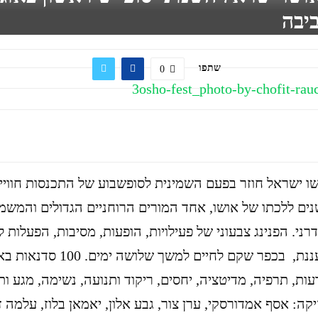
יבה
שתפו
0
ו ישראל חוזר בפעם השמינית לסופשבוע של התכנסות חוויי
ציין 25 שנים ללכתו של אושו, אחד המורים הרוחניים הגדולים והמש
ני. הפנינג צבעוני של פעילויות, הופעות, מסיבות, הפעלות ל
שחייה מרעננת, בכפר שקם לחיים למ
עות, תרפיה, מדיטציה, יחסים, ריקוד ותנועה, נשימה, מגע ות
קה: אסף אמדורסקי, ערן צור, גבע אלון, יאמאן בלוז, עלמה זה