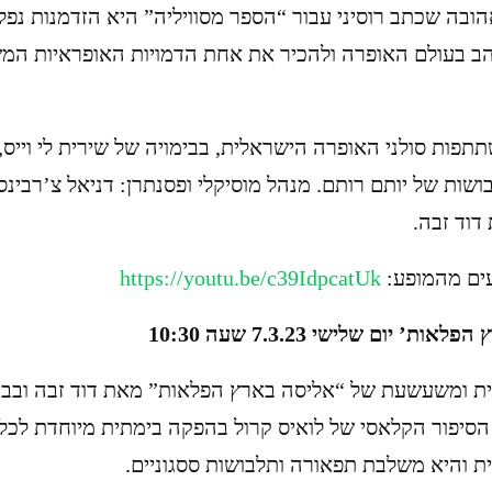
ובה שכתב רוסיני עבור “הספר מסוויליה” היא הזדמנות נפל
ב בעולם האופרה ולהכיר את אחת הדמויות האופראיות ה
פות סולני האופרה הישראלית, בבימויה של שירית לי וייס, 
שות של יותם רותם. מנהל מוסיקלי ופסנתרן: דניאל צ’רבינס
דוד זבה.
ים מהמופע:
https://youtu.be/c39IdpcatUk
ת’ יום שלישי 7.3.23 שעה 10:30
ת ומשעשעת של “אליסה בארץ הפלאות” מאת דוד זבה ובבימו
הסיפור הקלאסי של לואיס קרול בהפקה בימתית מיוחדת לכ
 והיא משלבת תפאורה ותלבושות ססגוניים.