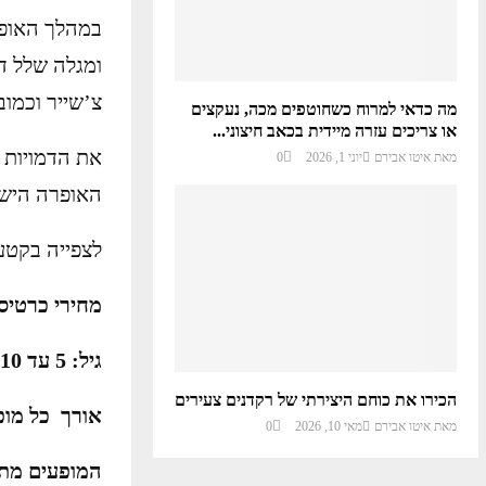
במהלך האופר
ומגלה שלל דמ
צ’שייר וכמו
מה כדאי למרוח כשחוטפים מכה, נעקצים
או צריכים עזרה מיידית בכאב חיצוני...
את הדמויות ה
מאת
איטו אבירם
יוני 1, 2026
0
האופרה הישר
לצפייה בקטע
מחירי כרטיסים: 
גיל: 5 עד 10
הכירו את כוחם היצירתי של רקדנים צעירים
אורך כל מו
מאת
איטו אבירם
מאי 10, 2026
0
המופעים מתק