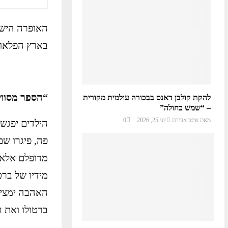
האופרה הישר
בארץ הפלאות
“הספר מסוויליה”
להקת קולבן דאנס בבכורה עולמית מקורית
– “שמש כחולה”
מאת
איטו אבירם
יוני 25, 2026
0
הילדים יפגש
פה, פיגרו שם
מדופלם אלא 
מידיו של ברט
האהבה ימציא
ברטולו ואת חב