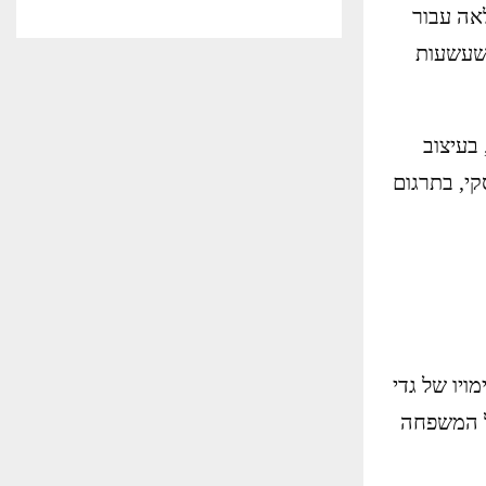
אה עבור
משעשעות
בעיצוב
קי, בתרגום
יו של גדי
ל המשפחה