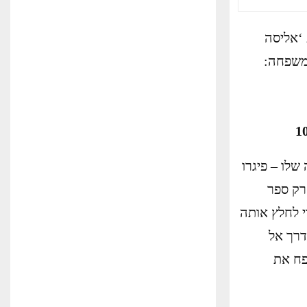
 ‘אליסה
המשפחה:
לו – פיגרו
רק ספר
י לחלץ אותה
דרך אל
פח את