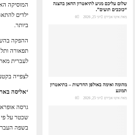
שלום עליכם מגיע לתיאטרון החאן בהצגה
המוסיקה האה
“כוכבים תועים”.
ילדים להתאה
מאת
איטו אבירם
יוני 25, 2026
0
ביותר.
ההפקה בהשתת
תפאורה ותלבו
לעברית מאת 
לצפייה בקטע
מהומה ואימה באולפן החדשות – בתיאטרון
תמונע
‘אליסה בארץ הפלאו
מאת
איטו אבירם
יוני 25, 2026
0
גרסה אופראי
שכטר על פי 
בשפה העברית