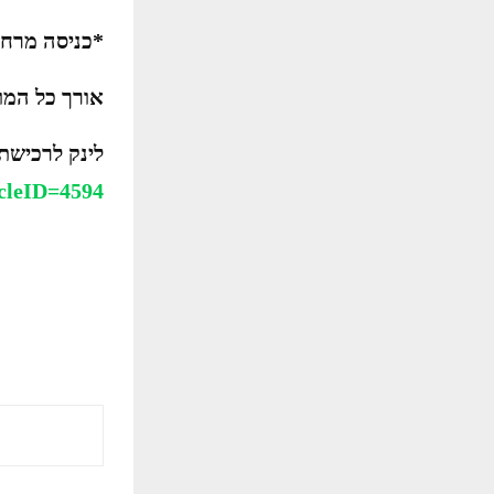
*כניסה מרחוב 
אורך כל המו
לינק לרכישת
cleID=4594