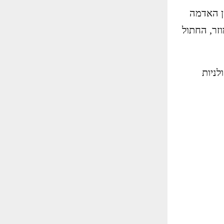
ן האדמה
וזר, החתול
לניות