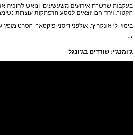
בעקבות שרשרת אירועים משעשעים ונואש להוכיח את כ
הקטור, ויחד הם יוצאים למסע הרפתקות עוצרות נשימה
בימוי: לי אונקריץ’, אולפני דיסני-פיקסאר. הסרט מופץ ע”י פורום פילם ויוצא ל
**
ג’ומנג’י: שורדים בג’ונגל