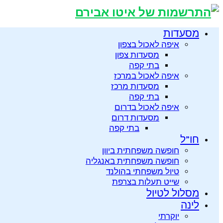
מסעדות
איפה לאכול בצפון
מסעדות צפון
בתי קפה
איפה לאכול במרכז
מסעדות מרכז
בתי קפה
איפה לאכול בדרום
מסעדות דרום
בתי קפה
חו”ל
חופשה משפחתית ביוון
חופשה משפחתית באנגליה
טיול משפחתי בהולנד
שייט תעלות בצרפת
מסלול לטיול
לינה
יוקרתי