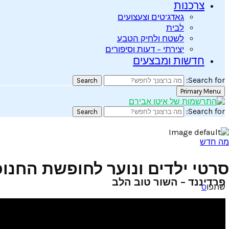
צרכנות
גאדג’טים וצעצועים
לבית
לשטח ולחיק הטבע
יצירתי – דעות וסיפורים
חדשות ומבצעים
Search for:
Search
Primary Menu
Search for:
Search
מה חדש
סרטי ילדים ונוער לחופשת החנוכה –
פרדיננד – השור טוב הלב
שתפו
0