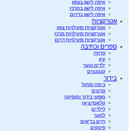
איפה לישון בצפון
איפה לישון במרכז
איפה לישון בדרום
אטרקציות
אטרקציות ופעילויות צפון
אטרקציות ופעילויות מרכז
אטרקציות ופעילויות דרום
ספרים וכתיבה
פרוזה
עיון
ילדים ונוער
קטנטנים
בידור
בימה ומחול
סרטים
מופעי בידור ומוסיקה
קלאסי/ג’אז
לילדים
לנוער
חיים בריאים
פינוקים