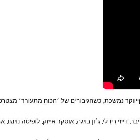
ייווקר נמשכת, כשהגיבורים של ׳הכוח מתעורר׳ מצט
זי רידלי, ג׳ון בויגה, אוסקר אייזק, לופיטה נוינגו, אנדי