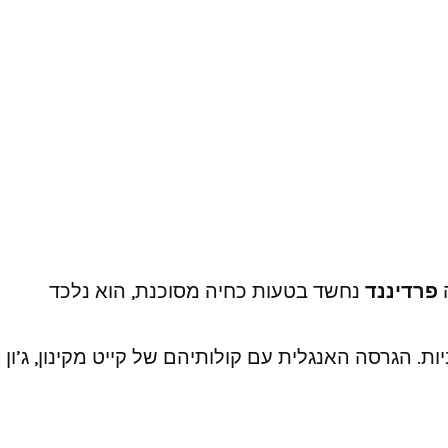
פרדיננד
נחשד בטעות כחיה מסוכנת, הוא נלכד
14.12.20 בדיבוב לעברית ובאנגלית עם כתוביות. הגרסה האנגלית עם קולותיהם של קייט מקינון, ג’ון