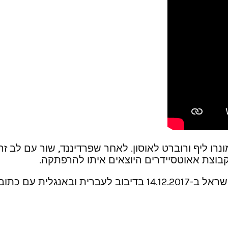
 ליף ורוברט לאוסון. לאחר שפרדיננד, שור עם לב זה
קבוצת אאוטסיידרים היוצאים איתו להרפתקה.
בימוי: קרלוס סלדנה (ריו). הסרט יוצא בבתי הקולנוע בישראל ב-17