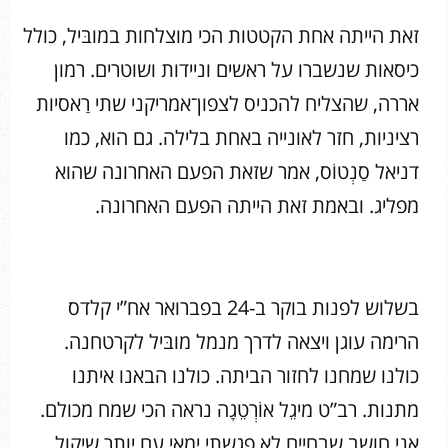
זאת הייתה אחת הקטטות הכי מוצלחות במובּיל, כולל
כיסאות שנשברו על ראשים וניידות ושוטרים. רמון
אררה, שהצליח להכניס לצפון־אמריקני שתי רַאסיות
רציניות, חזר לאונייה באחת בלילה. גם הוא, כמו
דניאל סַנְטוֹס, אמר שזאת הפעם האחרונה שהוא
מפליג. ובאמת זאת הייתה הפעם האחרונה.
בשלוש לפנות בוקר ב-24 בפברואר אח”י קלדס
הרימה עוגן ויצאה לדרך מנמל מובּיל לקרטחנה.
כולנו שמחנו לחזור הביתה. כולנו הבאנו איתנו
מתנות. רב”ט מיגֵל אוֹרְטֵגָה נראה הכי שמח מכולם.
אני חושב שבחיים לא פגשתי ימאי עם יותר שיקול