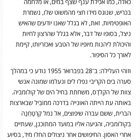
כאלה, כמו אכילת ענף שצף במים, או מלחמה
בכריש, שנוגס מידו חצי מהמשוט שלו, נשמרת
האופטימיות. זאת, לא בגלל שאנו יודעים שהאיש
ניצל, בסופו של דבר, אלא בגלל שהרצון לחיות
והיכולת ליהנות מיופיו של הטבע ואכזריותו, קיימת
לאורך כל הסיפור.
וזוהי העלילה: ב־28 בפברואר 1955 נודע כי במהלך
סערה בים הקריבי נפלו לים ונעלמו שמונה אנשי
צוות של הקַלדָס, משחתת בחיל הים של קולומביה.
באותה עת הייתה האונייה בדרכה ממוֹבִּיל שבארצות
הברית, ששם עברה שיפוצים, אל נמל קַרְטָחֵנָה
בקולומביה, והגיעה אליו במועד המתוכנן, שעתיים
אחרי האסון. החיפושים אחר ניצולים החלו מיד, בסיוע