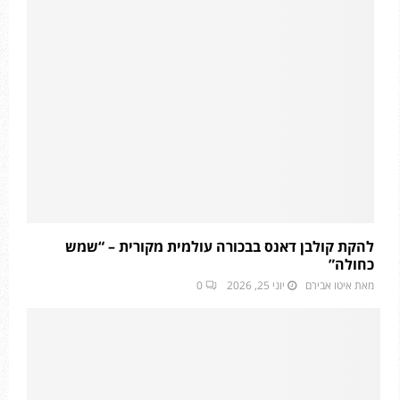
להקת קולבן דאנס בבכורה עולמית מקורית – “שמש
כחולה”
מאת
איטו אבירם
יוני 25, 2026
0