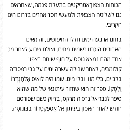
הכוחות הצפון־אמריקניים בתעלת פנמה, שאחראים
גם לשליטה הצבאית ולמעשי חסד אחרים בדרום הים
הקריבי.
בתום ארבעה ימים חדלו החיפושים, והימאים
האבודים הוכרזו רשמית מתים. ואולם שבוע לאחר מכן
אחד מהם נמצא גוסס על חוף שומם בצפון
קולומביה, לאחר שבילה עשרה ימים על גבי רפסודה
בלב ים, בלי מזון ובלי מים. שמו היה לוּאיס אָלֵחָנְדְרוֺ
וֵלָסְקוֺ. ספר זה הוא שחזור עיתונאי של מה שהוא
סיפר לגבריאל גרסיה מרקס, בדיוק כשם שפורסם
חודש לאחר האסון בעיתון אֶל אֶסְפֶּקְטָדוֺר בבּוגוטָה.