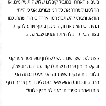
בשבוע האחרון במובּיל קיבלנו שלושה תשלומים, אז
החלטנו לשחרר את כל המעצורים. אני כי הייתי
מודאג ורציתי להשתכר; רמון אררה כי היה שמח, כמו
תמיד, וכי הוא מאַרְחוֹנָה ומנגן בתוף ויודע לחקות
בצורה בלתי רגילה את הזמרים שבאופנה.
קצת לפני שפרשנו ניגש לשולחן ימאי צפון־אמריקני
וביקש מרמון אררה רשות לרקוד עם הבת זוג שלו,
בלונדינית ענקית ששתתה הכי מעט ובכתה הכי
הרבה, ובכנות! ההוא שאל באנגלית ורמון אררה דחף
אותו ואמר בספרדית: “אני לא מבין כלום!”