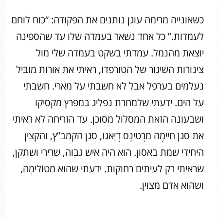
כשאונייה מרימה עוגן נותנים את הפקודה: “כוח לוחם
לעמדות.” כל אחד נשאר בעמדה שלו עד שהספינה
יוצאת מהנמל. עמדתי בשקט בעמדה שלי מול
צינורות השיגור של הטורפדו, ראיתי את אורות מובּיל
נעלמים בערפל אבל לא חשבתי על מארי. חשבתי
על הים. ידעתי שלמחרת נפליג במפרץ מקסיקו
ושבעונה הזאת המסלול מסוכן. עד הזריחה לא ראיתי
את סגן חַיימֶה מַרְטינֶס דְיָאגו, סגן הקמב”ץ, והקצין
היחידי שמת באסון. הוא היה איש גבוה, שרירי ושתקן,
שראיתי רק לעיתים רחוקות. ידעתי שהוא מטוֹלימָה,
ושהוא אדם מצוין.