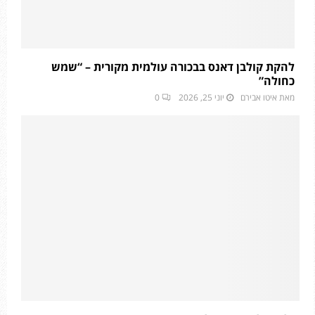
להקת קולבן דאנס בבכורה עולמית מקורית – “שמש
כחולה”
מאת
איטו אבירם
יוני 25, 2026
0