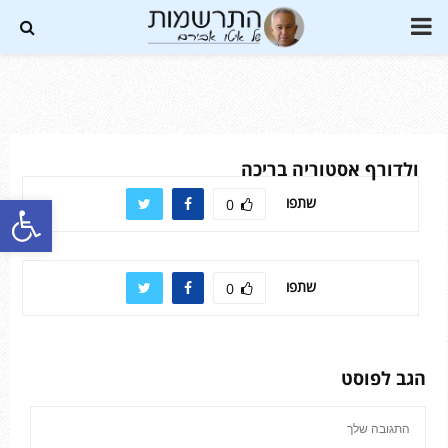
PRIMARY
MENU
Soundc
ולדורף אסטוריה בריכה
פתח סרגל נגישות
שתפו
0
שתפו
0
הגב לפוסט