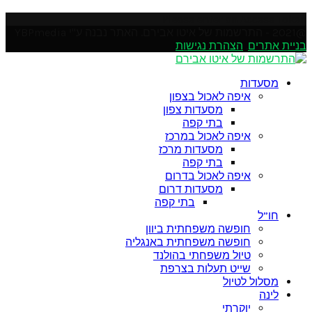
Please enter an Access Token
@2021 - התרשמות של איטו אבירם. האתר נבנה ע"י YBPmedia
בניית אתרים
.
הצהרת נגישות
Soundcloud
Instagram
Facebook
Pinterest
Linkedin
Youtube
Twitter
Google
Email
Rss
מסעדות
איפה לאכול בצפון
מסעדות צפון
בתי קפה
איפה לאכול במרכז
מסעדות מרכז
בתי קפה
איפה לאכול בדרום
מסעדות דרום
בתי קפה
חו”ל
חופשה משפחתית ביוון
חופשה משפחתית באנגליה
טיול משפחתי בהולנד
שייט תעלות בצרפת
מסלול לטיול
לינה
יוקרתי