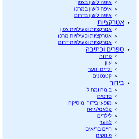
איפה לישון בצפון
איפה לישון במרכז
איפה לישון בדרום
אטרקציות
אטרקציות ופעילויות צפון
אטרקציות ופעילויות מרכז
אטרקציות ופעילויות דרום
ספרים וכתיבה
פרוזה
עיון
ילדים ונוער
קטנטנים
בידור
בימה ומחול
סרטים
מופעי בידור ומוסיקה
קלאסי/ג’אז
לילדים
לנוער
חיים בריאים
פינוקים