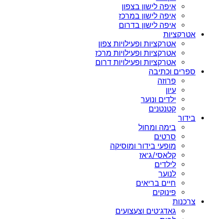
איפה לישון בצפון
איפה לישון במרכז
איפה לישון בדרום
אטרקציות
אטרקציות ופעילויות צפון
אטרקציות ופעילויות מרכז
אטרקציות ופעילויות דרום
ספרים וכתיבה
פרוזה
עיון
ילדים ונוער
קטנטנים
בידור
בימה ומחול
סרטים
מופעי בידור ומוסיקה
קלאסי/ג’אז
לילדים
לנוער
חיים בריאים
פינוקים
צרכנות
גאדג’טים וצעצועים