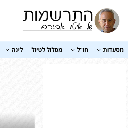
Soundc
מסעדות
חו”ל
מסלול לטיול
לינה