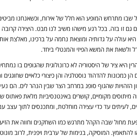
 שבו מתרחש המופע הוא חלל של אירוח, וכשאנחנו מביט
 גם זו בזה. בכל רגע מישהו משיב לנו מבט. היצירה קרובה א
היא עולה על גדותיה ומוצאת נחמה על ברכינו, מאלצת אותנ
ל ולשאת את המשא הפיזי והמנטלי ביחד.
ן היא ציר של היסטוריה לא כרונולוגית שהגופים בו נמתחים
ן כמכונות להדהוד נוסטלגיה והן כיצורי כלאיים שחוגגים 
ן הזהויות שהגוף סופג במרחב הצר שבין הנהר לים. הם נעים 
וה מיתוסים מקומיים, קושרים באינטנסיביות מלאת פאתוס ש
ים, לעיתים עד כדי עצירה מוחלטת, ומתכנסים לתוך עצב עמ
הופעת מחול שבה הקהל מתרגש כמו השחקנים וחווה את הזי
 להתאמץ. המוסיקה, בנימות של ערבית ויפנית, לרוב מונוטו