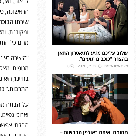
לראות. ואז,
הראשונה, כ
שירתו הבוכה
מהם כל הזמן
שלום עליכם מגיע לתיאטרון החאן
בהצגה “כוכבים תועים”.
מאת
איטו אבירם
יוני 25, 2026
0
מגופים, מצל
בחיינו; היא
התרבות.” כ
על הבמה מתפ
וארוכי גפיים
הבלתי אפשרי
מהומה ואימה באולפן החדשות –
המיוחד והשו