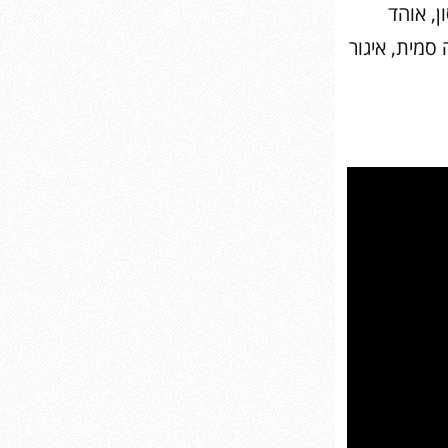
ון, אוהד
ה סמית, איגור