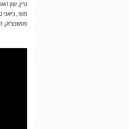
גרין, שון האו
מזור, ג׳יאני 
פטשנצ’וק, לונ