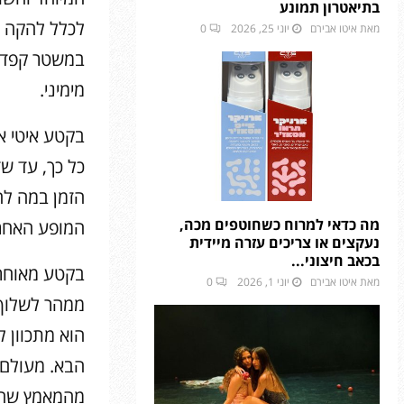
בתיאטרון תמונע
לכלל להקה א
מאת
איטו אבירם
יוני 25, 2026
0
במשטר קפדני
מימיני.
בקטע איטי א
כל כך, עד שד
הזמן במה להב
מה כדאי למרוח כשחוטפים מכה,
המופע האחרון
נעקצים או צריכים עזרה מיידית
בכאב חיצוני...
בקטע מאוחר י
מאת
איטו אבירם
יוני 1, 2026
0
ממהר לשלוף 
הוא מתכוון ל
הבא. מעולם 
מהמאמץ שחווה