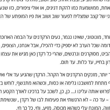
חת, ממושמעת כמו להקת דגיגים, או אולי ציפורים, כזו שנע
 של קצב שמצליח לפעור שוב ושוב את פיו המופתע של ה
חד, מונוטוני, שאינו נגמר, נעים הרקדנים על הבמה הארוכה
ומה שכל הערב לא יספיק כדי להכילו, אבל אנחנו, הצופים, 
יט, מסוקרנים ונרגשים, שהרי כל רקדן כאן מגיש את עצמו כ
 בחייו, עד כלות. עד תום.
ותר, מזנקים הרקדנים אל הקהל. הרקדן שהגיע עד אלי ואל 
מתחת למושבנו גלימה או כסות, וכשהוא מתנשף, לוחש בדי
פרוש אותה עלינו ו… כן, כן, לשכב על ברכינו לאורך הקטע ה
– עד כה – לא הרגשתי את פעימות לבו של רקדן , שנשימתו
, המונח עלי כשהוא מכוסה, מזיע, וחי, כל כך חי.