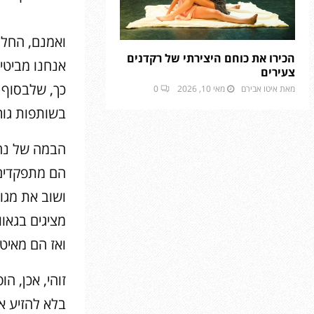
ואמנם, החלל
הכירו את כוחם היצירתי של רקדנים
אנחנו מביטים
צעירים
כך, שלבסוף 
מאת
איטו אבירם
מאי 10, 2026
0
בשותפות גור
הבמה של נהרי
הם מתפקדים ה
ושוב את מגוו
מציגים בגאו
ואז הם מאיט
זוהי, אכן, 
בלא להזיע או