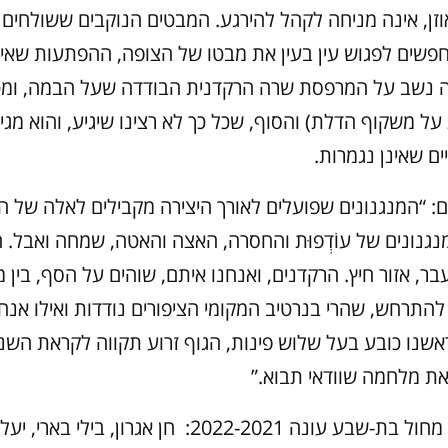
וזן, אינה מניחה לקהל להירגע. המבטים הנוקבים ששולחים 
שים לפגוש עין בעין את מבטו של הצופה, ההפתעות שאינ
 נשב על המרפסת שרה הרקדנית הבודדה שעל הבמה, ומ
ת על משקוף הדלת) והסוף, שכל כך לא רצינו שיגיע, והוא מגי
ם שאינן נגמרות.
ם: “המנגנונים שפועלים לאורך היצירה מקבילים לאלה של ה
נגנונים של עוֹדְפוּת והחסרה, האצה והאטה, שמחה ואבל. 
ר, אזור חיץ. הרקדנים, ואנחנו איתם, שוהים על הסף, בין 
התרחש, שהרי בנרטיב המקומי הציפורים נודדות ואילו אנחנ
שנו כובע בעל שלוש פינות, הגוף זרוע תקווה לקראת הש
את מלחמה שוודאי תבוא.”
רקדני להקת מחול בת-שבע עונה 2022-2021: חן אגרון, בילי