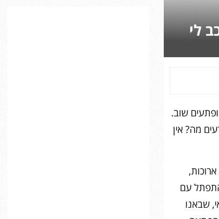
C
2019” – “שוכב לי
H
ופתעים שוב.
עים מה? אין
רוכות,
התפתל עם
, שבאנו