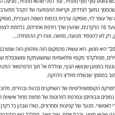
 כשהמופע סוף סוף מתחיל, עוד לפני שהוא מתחיל, מגיעה 
שהמסך נמשך לצדדים, וקריאת ההפתעה של הקהל מתערב
 של עופר לוי, מוסיקה ערבית בכסות השפה העברית, מוסיק
ומקוננת, ומצעד 16 הרקדנים, שהעין שלך רודפת אחריהם, נלחמת ל
, רק לא להפסיד תנועה, מחווה, וזוהי רק ההתחלה…
“היצירה “2019” היא מכאן. היא עשויה מהמקום הזה ומהזמן הזה שמור
ילים, מפולקלור מקומי ומלאומיות שמשועתקת ומשוכפלת שו
 נוגעת במטען שנושא הגוף, וצוללת אל תוך הרפרטואר התנו
תוב במסמך שנשלח מיח”צ הלהקה.
רקת הקוסמופוליטיות של השחקנים (כהות ובהירים, מלוכסנ
, נמוכים וגבוהים) ונפרטת לפרוטות של מחוות מחול אישיות 
 לאפשרי. מנעד של קפיצות וסחרורים, כאלו שבהן כל רקדן
נה שהוא מציע, ובבת אחת, שוב ושוב, מתלכד גוש הרקדני