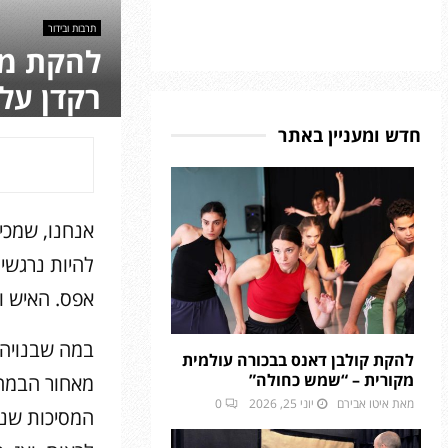
תרבות ובידור
רקדן על
חדש ומעניין באתר
אנחנו, שמכיר
להיות נרגשים
אפס. האיש ו
במה שבנויה 
להקת קולבן דאנס בבכורה עולמית
מקורית – “שמש כחולה”
מאחור הבמה 
מאת
איטו אבירם
יוני 25, 2026
0
המסיכות שנמ