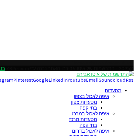
Please enter an Access Token
@2021 - התרשמות של איטו אבירם. האתר נבנה ע"י YBPmedia
בני
tagram
Pinterest
Google
Linkedin
Youtube
Email
Soundcloud
Rss
מסעדות
איפה לאכול בצפון
מסעדות צפון
בתי קפה
איפה לאכול במרכז
מסעדות מרכז
בתי קפה
איפה לאכול בדרום