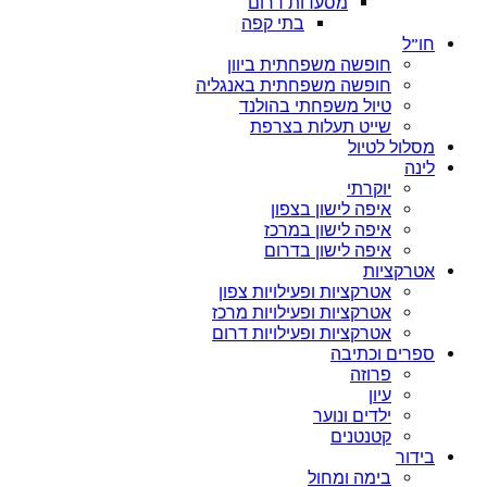
מסעדות דרום
בתי קפה
חו”ל
חופשה משפחתית ביוון
חופשה משפחתית באנגליה
טיול משפחתי בהולנד
שייט תעלות בצרפת
מסלול לטיול
לינה
יוקרתי
איפה לישון בצפון
איפה לישון במרכז
איפה לישון בדרום
אטרקציות
אטרקציות ופעילויות צפון
אטרקציות ופעילויות מרכז
אטרקציות ופעילויות דרום
ספרים וכתיבה
פרוזה
עיון
ילדים ונוער
קטנטנים
בידור
בימה ומחול