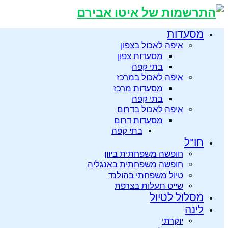
מסעדות
איפה לאכול בצפון
מסעדות צפון
בתי קפה
איפה לאכול במרכז
מסעדות מרכז
בתי קפה
איפה לאכול בדרום
מסעדות דרום
בתי קפה
חו”ל
חופשה משפחתית ביוון
חופשה משפחתית באנגליה
טיול משפחתי בהולנד
שייט תעלות בצרפת
מסלול לטיול
לינה
יוקרתי