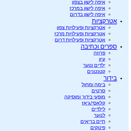
איפה לישון בצפון
איפה לישון במרכז
איפה לישון בדרום
אטרקציות
אטרקציות ופעילויות צפון
אטרקציות ופעילויות מרכז
אטרקציות ופעילויות דרום
ספרים וכתיבה
פרוזה
עיון
ילדים ונוער
קטנטנים
בידור
בימה ומחול
סרטים
מופעי בידור ומוסיקה
קלאסי/ג’אז
לילדים
לנוער
חיים בריאים
פינוקים