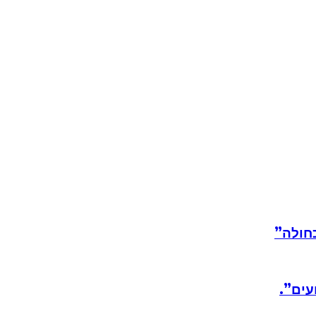
חולה”
עים”.