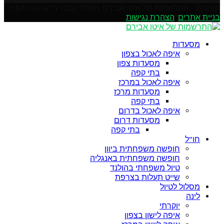
@2021 - התרשמות של איטו אבירם. האתר נבנה ע"י YBPmedia
בניית אתרים
.
הצהרת נגישות
Soundcloud
Instagram
Facebook
Pinterest
Linkedin
Youtube
Twitter
Google
Email
Rss
מסעדות
איפה לאכול בצפון
מסעדות צפון
בתי קפה
איפה לאכול במרכז
מסעדות מרכז
בתי קפה
איפה לאכול בדרום
מסעדות דרום
בתי קפה
חו”ל
חופשה משפחתית ביוון
חופשה משפחתית באנגליה
טיול משפחתי בהולנד
שייט תעלות בצרפת
מסלול לטיול
לינה
יוקרתי
איפה לישון בצפון