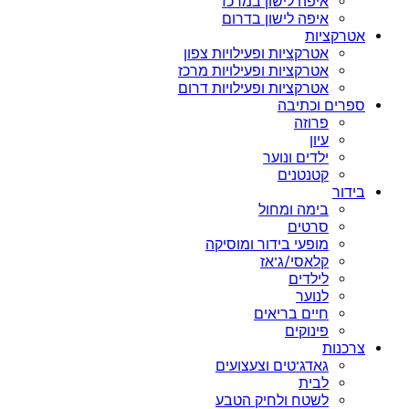
איפה לישון במרכז
איפה לישון בדרום
אטרקציות
אטרקציות ופעילויות צפון
אטרקציות ופעילויות מרכז
אטרקציות ופעילויות דרום
ספרים וכתיבה
פרוזה
עיון
ילדים ונוער
קטנטנים
בידור
בימה ומחול
סרטים
מופעי בידור ומוסיקה
קלאסי/ג’אז
לילדים
לנוער
חיים בריאים
פינוקים
צרכנות
גאדג’טים וצעצועים
לבית
לשטח ולחיק הטבע