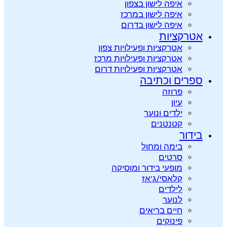
איפה לישון בצפון
איפה לישון במרכז
איפה לישון בדרום
אטרקציות
אטרקציות ופעילויות צפון
אטרקציות ופעילויות מרכז
אטרקציות ופעילויות דרום
ספרים וכתיבה
פרוזה
עיון
ילדים ונוער
קטנטנים
בידור
בימה ומחול
סרטים
מופעי בידור ומוסיקה
קלאסי/ג’אז
לילדים
לנוער
חיים בריאים
פינוקים