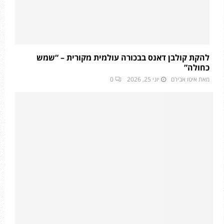
להקת קולבן דאנס בבכורה עולמית מקורית – “שמש
כחולה”
מאת
איטו אבירם
יוני 25, 2026
0