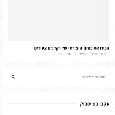
הכירו את כוחם היצירתי של רקדנים צעירים
מאת
איטו אבירם
מאי 10, 2026
0
S
e
a
S
r
c
E
h
עקבו בפייסבוק
f
A
o