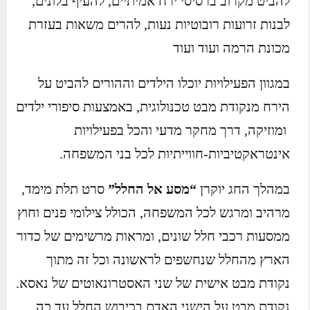
להביט מקרוב ברסיסי ירח אמיתיים, להעיף בלונים,
לבנות זרועות רובוטיות נעות, להרים משאות בעזרת
מכונת הרמה ועוד ועוד
במגוון הפעילויות יוכלו הילדים וההורים להביט על
הירח מנקודת מבט טכנולוגית, באמצעות סיפורי ילדים
ומוזיקה, דרך מחקר מדעי והכל בפעילויות
אינטראקטיביות-חווייתיות לכל בני המשפחה.
במהלך החג יוקרן
“מסע אל החלל”
סרט תלת מימד,
מרהיב ומרגש לכל המשפחה, הכולל צילומי פנים וחוץ
ממסעות רכבי חלל שונים, ומראות מרשימים של כדור
הארץ מהחלל שנחשפים לראשונה וכל זה מתוך
נקודת מבט אישית של שני האסטרונאוטים של נאסא.
נקודת מבט על הישגי האדם בכיבוש החלל עד כה,