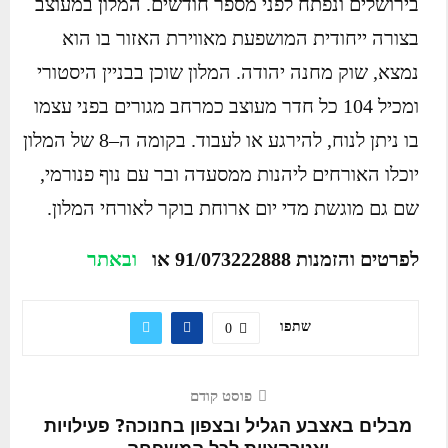
בירושלים ונפתח לפני מספר חודשים. המלון במעוצב
בצורה ייחודית המושפעת מאווירת האזור בו הוא
נמצא, שוק מחנה יהודה. המלון שוכן בבניין היסטורי
ומכיל 104 כל חדר מעוצב כמרחב מגורים בפני עצמו
בו ניתן לנוח, להירגע או לעבוד. בקומה ה–8 של המלון
יוכלו האורחים ליהנות ממסעדה ובר עם נוף פנורמי,
שם גם מוגשת מדי יום ארוחת בוקר לאורחי המלון.
לפרטים והזמנות 91/073222888 או
ובאתר
שתפו
0
פוסט קודם
מבלים באצבע הגליל ובצפון בחנוכה? פעילויות
ואטרקציות לכל המשפחה