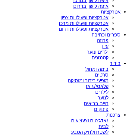
איפה לישון במרכז
איפה לישון בדרום
אטרקציות
אטרקציות ופעילויות צפון
אטרקציות ופעילויות מרכז
אטרקציות ופעילויות דרום
ספרים וכתיבה
פרוזה
עיון
ילדים ונוער
קטנטנים
בידור
בימה ומחול
סרטים
מופעי בידור ומוסיקה
קלאסי/ג’אז
לילדים
לנוער
חיים בריאים
פינוקים
צרכנות
גאדג’טים וצעצועים
לבית
לשטח ולחיק הטבע