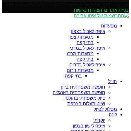
@2021 - התרשמות של איטו אבירם. האתר נבנה ע"י YBPmedia
בניית אתרים
.
הצהרת נגישות
Soundcloud
Instagram
Facebook
Pinterest
Linkedin
Youtube
Twitter
Google
Email
Rss
מסעדות
איפה לאכול בצפון
מסעדות צפון
בתי קפה
איפה לאכול במרכז
מסעדות מרכז
בתי קפה
איפה לאכול בדרום
מסעדות דרום
בתי קפה
חו”ל
חופשה משפחתית ביוון
חופשה משפחתית באנגליה
טיול משפחתי בהולנד
שייט תעלות בצרפת
מסלול לטיול
לינה
יוקרתי
איפה לישון בצפון