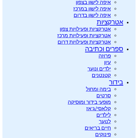
איפה לישון בצפון
איפה לישון במרכז
איפה לישון בדרום
אטרקציות
אטרקציות ופעילויות צפון
אטרקציות ופעילויות מרכז
אטרקציות ופעילויות דרום
ספרים וכתיבה
פרוזה
עיון
ילדים ונוער
קטנטנים
בידור
בימה ומחול
סרטים
מופעי בידור ומוסיקה
קלאסי/ג’אז
לילדים
לנוער
חיים בריאים
פינוקים