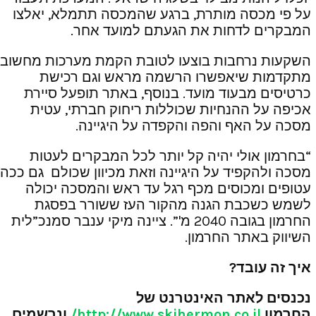
על פי מכסה מותרת, ברגע שהמכסה תתמלא, יאלצו
המבקרים לדחות את הגעתם למועד אחר.
השקעות נרחבות בוצעו לטובת הקמת מערכות מחשוב
מתקדמות שיאפשרו הרשמה מראש וגם רכישת
כרטיסים מבעוד מועד. בנוסף, באתר תופעל סיירת
אכיפה על ההנחיות שכוללות ריחוק חברתי, עטית
מסכה על האף והפה והקפדה על היגיינה.
“בחרמון אולי יהיה קל יותר לכל המבקרים לעטות
מסכה ולהקפיד על היגיינה וזאת מכיוון שכולם גם ככה
עטופים ומכוסים מכף רגל עד ראש והמסכה יכולה
לשמש כשכבת הגנה מהקור העז ששורר בפסגת
החרמון בגובה 2040 מ'”. ציינה מיקי ענבר סמנכ”לית
השיווק באתר החרמון.
איך זה עובד?
נכנסים לאתר האינטרנט של
החרמון
http://www.skihermon.co.il/
ונרשמים.