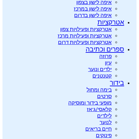
איפה לישון בצפון
איפה לישון במרכז
איפה לישון בדרום
אטרקציות
אטרקציות ופעילויות צפון
אטרקציות ופעילויות מרכז
אטרקציות ופעילויות דרום
ספרים וכתיבה
פרוזה
עיון
ילדים ונוער
קטנטנים
בידור
בימה ומחול
סרטים
מופעי בידור ומוסיקה
קלאסי/ג’אז
לילדים
לנוער
חיים בריאים
פינוקים