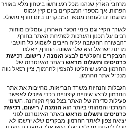
מרחבי הארץ שנהנו מכל רגע וחשו ביטחון מלא באוויר
הפתוח, אך מספרי המבקרים ביום קיץ עמוס
מתגמדים לעומת מספר המבקרים ביום חורף מושלג.
לאורך הקיץ וגם בימי הסגר האחרון, עומלים מוחות
רבים על תכנון והערכות לפתיחת האתר בחורף.
“הבשורה החשובה עליה חייבים לשמוע כל תושבי
מדינת ישראל היא שלראשונה החורף, ייאלצו
המבקרים והגולשים לבצע
הזמנה / רישום, רכישת
כרטיסים ותשלום מראש
באתר האינטרנט של
החרמון ברגע שיחליטו להצפין לחרמון”, ציין רפאל נווה
מנכ”ל אתר החרמון.
הגבלות והנחיות משרד הבריאות, מחייבות את אתר
החרמון לבצע שינויים קיצוניים בכדי שיוכלו לאפשר
פעילות סדירה של האתר בצל נגיף הקורונה. השינוי
המרכזי והמהותי ביותר הוא
הזמנה / רישום, רכישת
כרטיסים ותשלום מראש
באתר האינטרנט לפני
יציאה צפון לאתר החרמון. מבקרים שלא ירשמו לא
יוכלו ליהנות מבילוי בשלג הישראלי. המערכת תעבוד