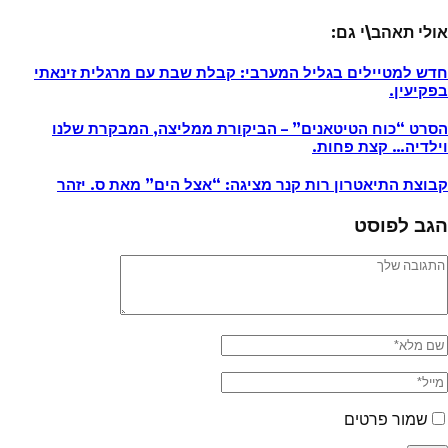
אולי תאהב\י גם:
חדש למטיילים בגליל המערבי: קבלת שבת עם מרגלית זינאתי
בפקיעין.
הסרט “כוח הטיטאנים” – הביקורת ממליצה, המבקרת שלנו
וילדיה… קצת פחות.
קבוצת התיאטרון רות קנר מציגה: “אצל הים” מאת ס. יזהר
הגב לפוסט
שמור פרטים