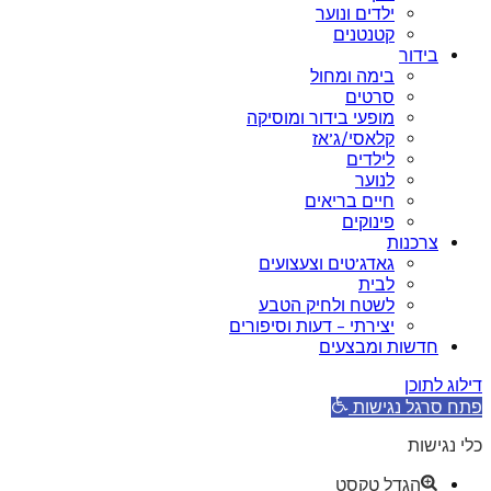
ילדים ונוער
קטנטנים
בידור
בימה ומחול
סרטים
מופעי בידור ומוסיקה
קלאסי/ג’אז
לילדים
לנוער
חיים בריאים
פינוקים
צרכנות
גאדג’טים וצעצועים
לבית
לשטח ולחיק הטבע
יצירתי – דעות וסיפורים
חדשות ומבצעים
דילוג לתוכן
פתח סרגל נגישות
כלי נגישות
הגדל טקסט