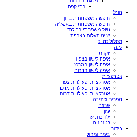
מסעדות דרום
בתי קפה
חו”ל
חופשה משפחתית ביוון
חופשה משפחתית באנגליה
טיול משפחתי בהולנד
שייט תעלות בצרפת
מסלול לטיול
לינה
יוקרתי
איפה לישון בצפון
איפה לישון במרכז
איפה לישון בדרום
אטרקציות
אטרקציות ופעילויות צפון
אטרקציות ופעילויות מרכז
אטרקציות ופעילויות דרום
ספרים וכתיבה
פרוזה
עיון
ילדים ונוער
קטנטנים
בידור
בימה ומחול