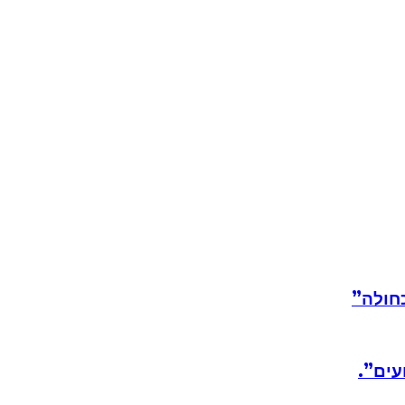
חולה”
עים”.