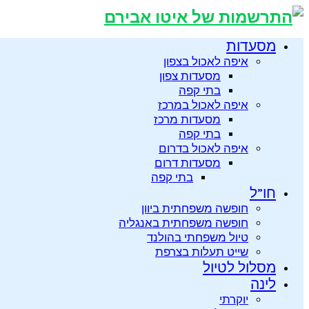
מסעדות
איפה לאכול בצפון
מסעדות צפון
בתי קפה
איפה לאכול במרכז
מסעדות מרכז
בתי קפה
איפה לאכול בדרום
מסעדות דרום
בתי קפה
חו”ל
חופשה משפחתית ביוון
חופשה משפחתית באנגליה
טיול משפחתי בהולנד
שייט תעלות בצרפת
מסלול לטיול
לינה
יוקרתי