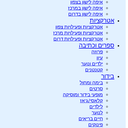
איפה לישון בצפון
איפה לישון במרכז
איפה לישון בדרום
אטרקציות
אטרקציות ופעילויות צפון
אטרקציות ופעילויות מרכז
אטרקציות ופעילויות דרום
ספרים וכתיבה
פרוזה
עיון
ילדים ונוער
קטנטנים
בידור
בימה ומחול
סרטים
מופעי בידור ומוסיקה
קלאסי/ג’אז
לילדים
לנוער
חיים בריאים
פינוקים