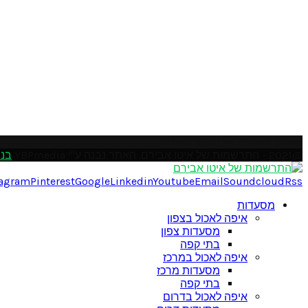
Please enter an Access Token
@2021 - התרשמות של איטו אבירם. האתר נבנה ע"י YBPmedia
בני
tagram
Pinterest
Google
Linkedin
Youtube
Email
Soundcloud
Rss
מסעדות
איפה לאכול בצפון
מסעדות צפון
בתי קפה
איפה לאכול במרכז
מסעדות מרכז
בתי קפה
איפה לאכול בדרום