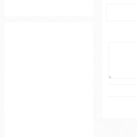
o
r
R
:
C
H