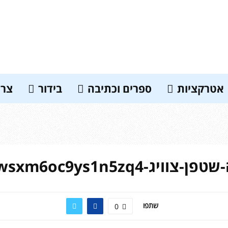
אטרקציות
ספרים וכתיבה
בידור
צרכ
קלריסה-שטפן-צוויג-6oc9ys1n5zq4
שתפו
0