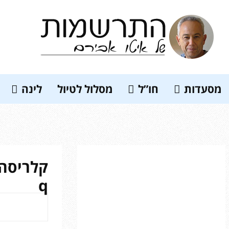
So
מסעדות
חו”ל
מסלול לטיול
לינה
q