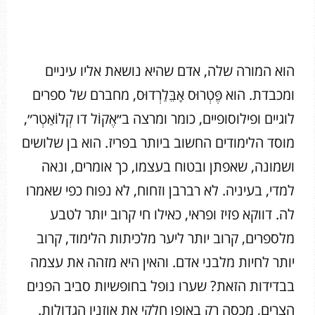
הוא המורה שלה, אדם שהיא נושאת אליו עיניים
ומכבדת. הוא פֶּטְרוּס אָבֵּלַרְדוּס, מחברם של ספרים
לוגיים ופילוסופיים, כומר ומרצה ב״אֶקוֹל דו קְלוֹאַטְר״,
מוסד הלימודים החשוב ביותר בפריז. הוא בן שלושים
ושמונה, שאפתן ובטוח בעצמו, כך אומרים, ונאה
למדי, בעיניה. לא רברבן וזחוח, לא נפוח כפי שאמרו
לה. דווקא פזיז ופראי, כאילו חי קרוב יותר לטבע
מלספרים, קרוב יותר ליער מלכיתות הלימוד, קרוב
יותר לחיות מלבני אדם. והאין היא מזהה את עצמה
בבדידות הזאת? שערו נופל בחופשיות סביב הפנים
הצרים, מכסה רק באופן חלקי את אוזניו הגדולות.