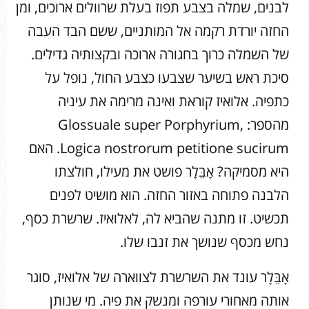
לבנים, שמלה בצבע תפוז בעלת שרוולים ארוכים, ומן
החזה יורדת רקמה אל המותניים, ששם הבד העבה
של השמלה כרוך בחגורה ארוכה ובקצותיה גדילים.
סיכת ראש בשיער שצבעו כצבע החול, נופל על
כתפיה. אלואיז קוראת ואינה מרימה את עיניה
מהספר: Glossuale super Porphyrium,
Logica nostrorum petitione sucirum. האם
היא מסמיקה? אָבֵּלָר פושט את מעילו, חולצתו
הלבנה פתוחה באזור החזה. הוא מושיט לפנים
תכשיט. זו מתנה שהביא לה, לאלואיז. שרשרת כסף,
נחש מכסף שנושך את זנבו שלו.
אָבֵּלָר עונד את השרשרת לצווארה של אלואיז, סוגר
אותה מאחורי עורפה ומנשק את פיה. מי שנותן