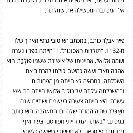
ניירות ועטים, היא מסיטה אותם הצדה, נשכבת בגבה
אל המכתבה ומפשילה את שמלתה.
פייר אָבֵּלָר כותב, במכתב האוטוביוגרפי הארוך שלו
מ-1132, “תולדות האסונות”:1 “הייתה בפריז נערה
ושמה אלואיז, אחייניתו של איש דת ששמו פוּלְבֵּר. הוא
אהבה מאוד ועשה כמיטב יכולתו להרחיב את
השכלתה. במראיה לא הייתה מן הפחותות
ובהשכלתה עלתה על כולן.” אלואיז הייתה בת שש
עשרה. היא הייתה צעירה בעשרים ושתיים שנה
מאָבֵּלָר שהיה המורה שלה ובו התאהבה. הוא כותב
במכתב: “באותה עת הייתי מפורסם וצעיר ואף
ניחנתי ביפי מראה ולא חששתי שאישה כלשהי