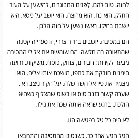
לחזהּ. טוב להם, לַפּנים המבוגרים, להישען על העור
החלק. הוא נח. הוא מרוצה. הוא יושב על כיסא. היא
יושבת בחיקו. ראשו נשען על חזהּ הלבן.
הם במסיבה. יושבים בחדר צדדי, זו ספרייה קטנה
שהתאורה בה חלשה. הם שומעים את צלילי המסיבה
מבעד לקירות: דיבורים, צחוק, כוסות משיקות. זרועה
הימנית חובקת את כתפו, מושכת אותו אליה. הוא
מצמיד את פיו אל השד שלה. על הקיר ניצב ראי.
שערה קשור בזנב סוס או בשוט שמצליף כשהיא
הולכת. ברגע שראה אותה שכח את גילו.
לא היה כל גיל בפגישה הזו.
הגיל הגיע אחר כך, כשנסוגו מהמסיבה והתחבאו