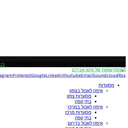
Please enter an Access Token
@2021 - התרשמות של איטו אבירם. האתר נבנה ע"י YBPmedia
בני
tagram
Pinterest
Google
Linkedin
Youtube
Email
Soundcloud
Rss
מסעדות
איפה לאכול בצפון
מסעדות צפון
בתי קפה
איפה לאכול במרכז
מסעדות מרכז
בתי קפה
איפה לאכול בדרום