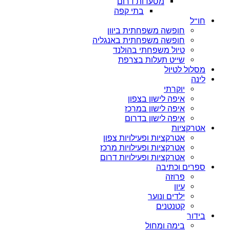
מסעדות דרום
בתי קפה
חו”ל
חופשה משפחתית ביוון
חופשה משפחתית באנגליה
טיול משפחתי בהולנד
שייט תעלות בצרפת
מסלול לטיול
לינה
יוקרתי
איפה לישון בצפון
איפה לישון במרכז
איפה לישון בדרום
אטרקציות
אטרקציות ופעילויות צפון
אטרקציות ופעילויות מרכז
אטרקציות ופעילויות דרום
ספרים וכתיבה
פרוזה
עיון
ילדים ונוער
קטנטנים
בידור
בימה ומחול