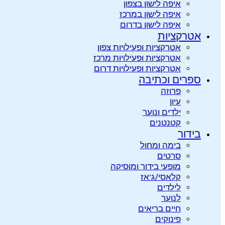
איפה לישון בצפון
איפה לישון במרכז
איפה לישון בדרום
אטרקציות
אטרקציות ופעילויות צפון
אטרקציות ופעילויות מרכז
אטרקציות ופעילויות דרום
ספרים וכתיבה
פרוזה
עיון
ילדים ונוער
קטנטנים
בידור
בימה ומחול
סרטים
מופעי בידור ומוסיקה
קלאסי/ג’אז
לילדים
לנוער
חיים בריאים
פינוקים