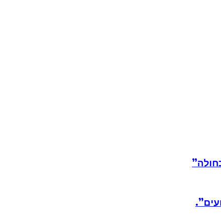
חולה”
עים”.