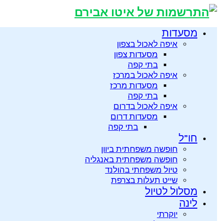
מסעדות
איפה לאכול בצפון
מסעדות צפון
בתי קפה
איפה לאכול במרכז
מסעדות מרכז
בתי קפה
איפה לאכול בדרום
מסעדות דרום
בתי קפה
חו”ל
חופשה משפחתית ביוון
חופשה משפחתית באנגליה
טיול משפחתי בהולנד
שייט תעלות בצרפת
מסלול לטיול
לינה
יוקרתי