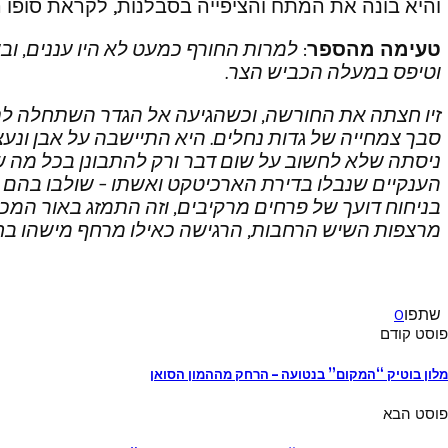
והיא בונה את המתח והציפייה בסבלנות, לקראת סופו 
טעימה מהספר
:
למרות החורף כמעט לא היו עננים, וב
וטיפס במעלה הכביש הצר
.
זיו חצתה את החורשה, וכשהגיעה אל הגדר השתחלה לת
סבך צמחייה של גדות נחלים. היא התיישבה על אבן ונעצה
ניסתה שלא לחשוב על שום דבר ורק להתבונן בכל מה ש
הענקיים שנבלו בדירת הארכיטקט ואשתו – שולבו בהם 
בניחוח דועך של פרחים מרקיבים, וזה התמזג באור המ
מרצפות השיש הרחבות, הרגישה כאילו מרחף מישהו בחל
שתפו
0
פוסט קודם
מלון בוטיק “המקום” בנטועה – הרחק מההמון הסואן
פוסט הבא