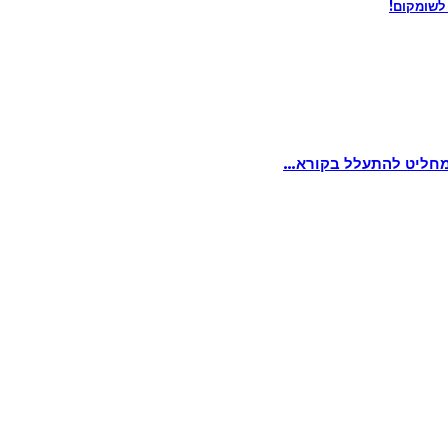
לשומקום!
פר מחליט להתעלל בקורא…