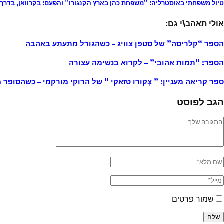
טיול משפחתי באוסטרליה: “משפחת כהן בארץ הקנגורו” והפעם: בקרוואן, בדרך 
אולי תאהב\י גם:
הספר “קלריסה” של סטפן צוויג – כשהגורל מתעתע באהבה
הספר: “תמות אהובי” – לקרוא בנשימה עצורה
ספר קריאה מעניין: ” צְקוּרוּ טַזַאקי ” של הרוקי מורקמי – כשהסו
הגב לפוסט
שמור פרטים