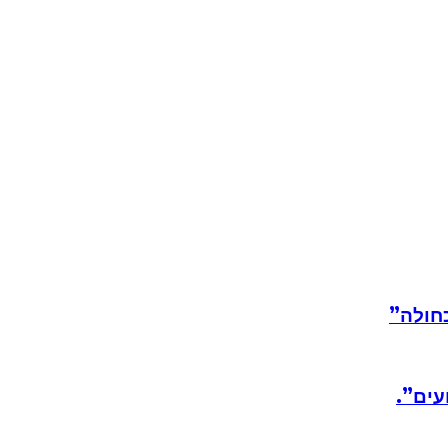
חולה”
עים”.