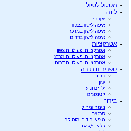
מסלול לטיול
לינה
יוקרתי
איפה לישון בצפון
איפה לישון במרכז
איפה לישון בדרום
אטרקציות
אטרקציות ופעילויות צפון
אטרקציות ופעילויות מרכז
אטרקציות ופעילויות דרום
ספרים וכתיבה
פרוזה
עיון
ילדים ונוער
קטנטנים
בידור
בימה ומחול
סרטים
מופעי בידור ומוסיקה
קלאסי/ג’אז