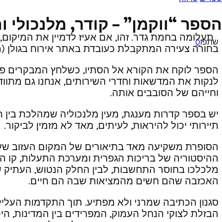
הספר “ווקמן” – קודר, מלנכולי 
תעלומה בחמת גדר. זהו, אם אעיז לדמיין את המיקום,
שתפו
0
בחורה צעירה המתקבלת כעובדת באתר אירוח בגולן (
הספר לוקח את הקורא אל הסתיו, כשלחץ המבקרים פוח
לנקות את המדשאות וחדרי השירותים, אנחנו גם מתווד
וחייהם של הסובבים אותה.
יש בספר קדרות מענגת, מעין מלנכוליה שמהלכת בין ה
תיירותי יכול להיראות, לעיתים, מאד לא מזמין לביקור.
הסופרת משקיעה מאד בתיאורים של המקום העזוב שעלי
ההיסטוריה של בריכות הגפרית ומערכת התעלות, קו הגב
מלכלכו בחוסר התחשבות, לבין החלק הנטוש, העתיק שה
האכזבה שהם חשים מהמציאות שבה הם חיים.
סגנון הכתיבה שמרני ולא מפתיע. תוך התקדמות העלילה
הבזלת לצוקי הנחל העמוק, המפרידים בין המדינות, היכ