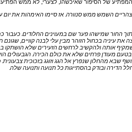
המפתיע של הסיפור שאיכשהו, לצערי, לא ממש הפתיעו 
צהריים השמש ממש סנוורה. אז סיימו האימהות את יום ע
וך החור שמישהו פער שם במעוינים החלודים. כעבור 
 את עיניה בכחול הזוהר מבין עלי לִבנה קוויים, שגונם 
מקיף אותה ולהקשיב לרחשים הזעירים שלא הושתקו בקול
בטעם מעודן פרחים שלא את כולם הכירה. הגבעולים הו
כושף שבא מהחלון שנפרץ אל הגג וזוגג בזכוכית צבעונ
ל הדירה ובודק בהסתייגות כל תנועה ותנועה שלה
.