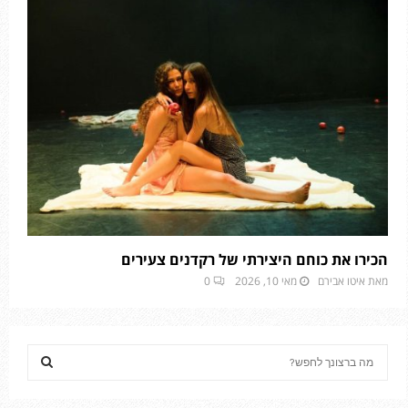
הכירו את כוחם היצירתי של רקדנים צעירים
מאת
איטו אבירם
מאי 10, 2026
0
S
e
a
S