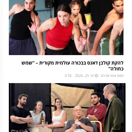
להקת קולבן דאנס בבכורה עולמית מקורית – “שמש
כחולה”
מאת
איטו אבירם
יוני 25, 2026
0