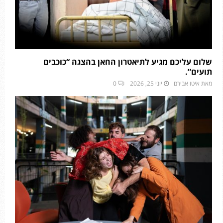
שלום עליכם מגיע לתיאטרון החאן בהצגה “כוכבים
תועים”.
מאת
איטו אבירם
יוני 25, 2026
0