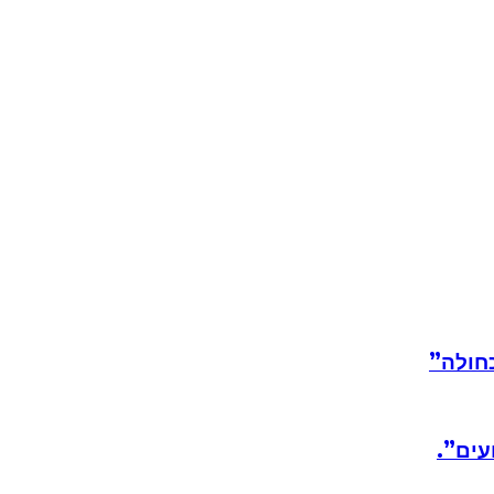
חולה”
עים”.