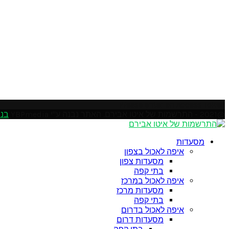
Please enter an Access Token
@2021 - התרשמות של איטו אבירם. האתר נבנה ע"י YBPmedia
בני
Soundcloud
Instagram
Facebook
Pinterest
Linkedin
Youtube
Twitter
Google
Email
Rss
מסעדות
איפה לאכול בצפון
מסעדות צפון
בתי קפה
איפה לאכול במרכז
מסעדות מרכז
בתי קפה
איפה לאכול בדרום
מסעדות דרום