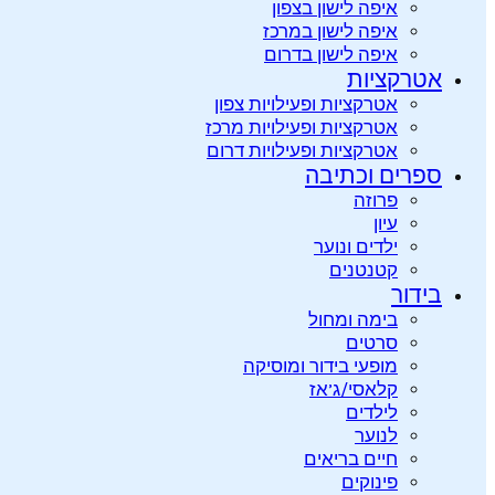
איפה לישון בצפון
איפה לישון במרכז
איפה לישון בדרום
אטרקציות
אטרקציות ופעילויות צפון
אטרקציות ופעילויות מרכז
אטרקציות ופעילויות דרום
ספרים וכתיבה
פרוזה
עיון
ילדים ונוער
קטנטנים
בידור
בימה ומחול
סרטים
מופעי בידור ומוסיקה
קלאסי/ג’אז
לילדים
לנוער
חיים בריאים
פינוקים