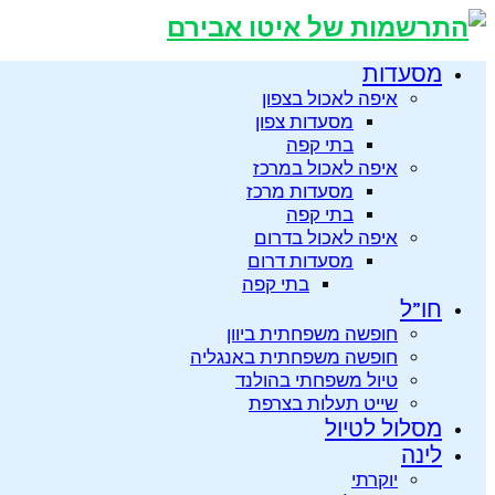
מסעדות
איפה לאכול בצפון
מסעדות צפון
בתי קפה
איפה לאכול במרכז
מסעדות מרכז
בתי קפה
איפה לאכול בדרום
מסעדות דרום
בתי קפה
חו”ל
חופשה משפחתית ביוון
חופשה משפחתית באנגליה
טיול משפחתי בהולנד
שייט תעלות בצרפת
מסלול לטיול
לינה
יוקרתי