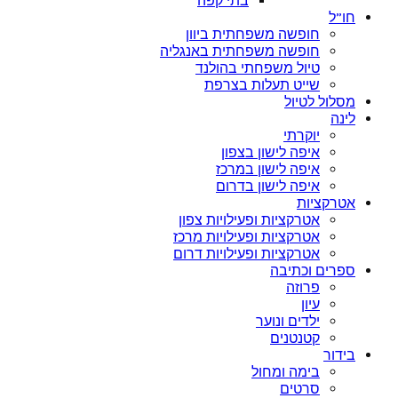
בתי קפה
חו”ל
חופשה משפחתית ביוון
חופשה משפחתית באנגליה
טיול משפחתי בהולנד
שייט תעלות בצרפת
מסלול לטיול
לינה
יוקרתי
איפה לישון בצפון
איפה לישון במרכז
איפה לישון בדרום
אטרקציות
אטרקציות ופעילויות צפון
אטרקציות ופעילויות מרכז
אטרקציות ופעילויות דרום
ספרים וכתיבה
פרוזה
עיון
ילדים ונוער
קטנטנים
בידור
בימה ומחול
סרטים