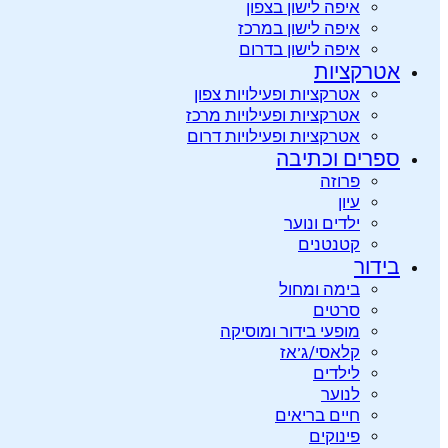
איפה לישון בצפון
איפה לישון במרכז
איפה לישון בדרום
אטרקציות
אטרקציות ופעילויות צפון
אטרקציות ופעילויות מרכז
אטרקציות ופעילויות דרום
ספרים וכתיבה
פרוזה
עיון
ילדים ונוער
קטנטנים
בידור
בימה ומחול
סרטים
מופעי בידור ומוסיקה
קלאסי/ג’אז
לילדים
לנוער
חיים בריאים
פינוקים