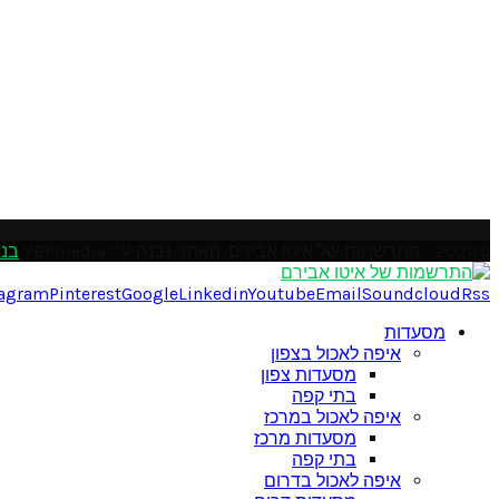
Please enter an Access Token
@2021 - התרשמות של איטו אבירם. האתר נבנה ע"י YBPmedia
בני
tagram
Pinterest
Google
Linkedin
Youtube
Email
Soundcloud
Rss
מסעדות
איפה לאכול בצפון
מסעדות צפון
בתי קפה
איפה לאכול במרכז
מסעדות מרכז
בתי קפה
איפה לאכול בדרום