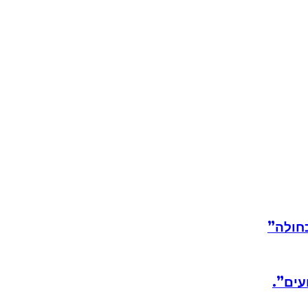
חולה”
עים”.