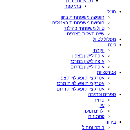
מסעדות דרום
בתי קפה
חו”ל
חופשה משפחתית ביוון
חופשה משפחתית באנגליה
טיול משפחתי בהולנד
שייט תעלות בצרפת
מסלול לטיול
לינה
יוקרתי
איפה לישון בצפון
איפה לישון במרכז
איפה לישון בדרום
אטרקציות
אטרקציות ופעילויות צפון
אטרקציות ופעילויות מרכז
אטרקציות ופעילויות דרום
ספרים וכתיבה
פרוזה
עיון
ילדים ונוער
קטנטנים
בידור
בימה ומחול