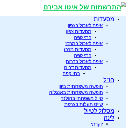
מסעדות
איפה לאכול בצפון
מסעדות צפון
בתי קפה
איפה לאכול במרכז
מסעדות מרכז
בתי קפה
איפה לאכול בדרום
מסעדות דרום
בתי קפה
חו”ל
חופשה משפחתית ביוון
חופשה משפחתית באנגליה
טיול משפחתי בהולנד
שייט תעלות בצרפת
מסלול לטיול
לינה
יוקרתי