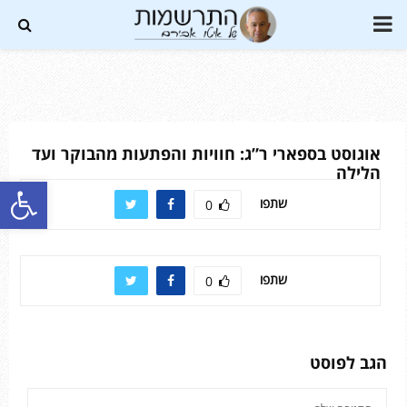
PRIMARY
MENU
Soundc
אוגוסט בספארי ר”ג: חוויות והפתעות מהבוקר ועד
הלילה
פתח סרגל נגישות
שתפו
0
שתפו
0
הגב לפוסט