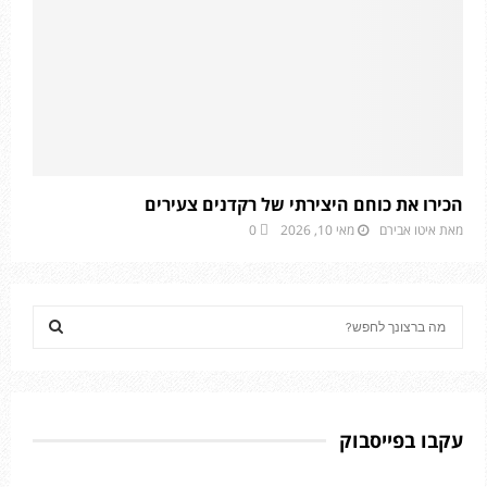
הכירו את כוחם היצירתי של רקדנים צעירים
מאת
איטו אבירם
מאי 10, 2026
0
S
e
a
S
r
c
E
h
עקבו בפייסבוק
f
A
o