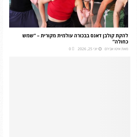
להקת קולבן דאנס בבכורה עולמית מקורית – “שמש
כחולה”
מאת
איטו אבירם
יוני 25, 2026
0