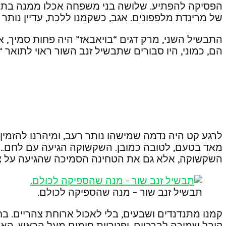
הפסיקה להפתיע. שלושה בני משפחה אכלו ממנה בתור
של מרינדת מלפפונים. אגב, כשקמנו ללכת, עדיין נות
התבשיל השני, מרק דגים “בויאבאז” היה פחות סמיך, א
הם, כמוני, היו סבורים שתבשיל זנב השור ראוי לתואר
לרגע קט היה נדמה שמישהו נותר רעב, ומיהרנו להזמי
מאד בטעם, לטובה כמובן. השקשוקה הגיעה עם לחם… ל
השקשוקה, אלא גם את הטחינה הסמיכה שהגיעה על צלחת נ
תבשיל זנב שור – מנה שהספיקה לכולם.
קמנו מתנדנדים ושבעים, בלי לאכול ארוחת צהריים. ב
קיבל שמיכה לברכיים, ופטריית חימום מעל הראש. הא