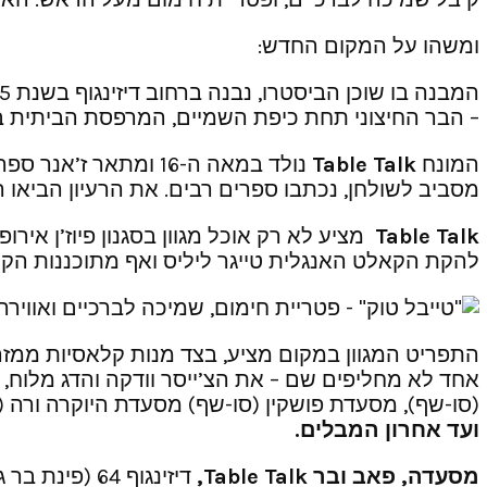
ומשהו על המקום החדש:
– הבר החיצוני תחת כיפת השמיים, המרפסת הביתית בין
המונח
Table Talk
נולד במאה ה-16 ומת
מסביב לשולחן, נכתבו ספרים רבים. את הרעיון הביאו 
Table Talk
מציע לא רק אוכל מגוון בסגנון פיוז’ן אי
להקת הקאלט האנגלית טייגר ליליס ואף מתוכננות הקר
התפריט המגוון במקום מציע, בצד מנות קלאסיות ממזרח 
אחד לא מחליפים שם – את הצ’ייסר וודקה והדג מלוח
(סו-שף), מסעדת פושקין (סו-שף) מסעדת היוקרה ורה (שף)
ועד אחרון המבלים.
מסעדה, פאב ובר Table Talk
,
דיזינגוף 64 (פינת בר גיורא). טלפון :03-7746655