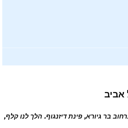
 שבת קרירה עם שמיים תכולים לקחנו את הילדים ויצאנו אל מסעדת Table Talk ברחוב בר גיורא, פינת דיזנגוף. הלך לנו קלף,