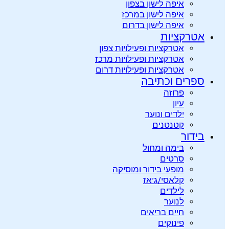
איפה לישון בצפון
איפה לישון במרכז
איפה לישון בדרום
אטרקציות
אטרקציות ופעילויות צפון
אטרקציות ופעילויות מרכז
אטרקציות ופעילויות דרום
ספרים וכתיבה
פרוזה
עיון
ילדים ונוער
קטנטנים
בידור
בימה ומחול
סרטים
מופעי בידור ומוסיקה
קלאסי/ג’אז
לילדים
לנוער
חיים בריאים
פינוקים