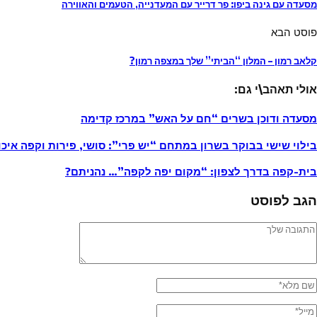
מסעדה עם גינה ביפו: פר דרייר עם המעדנייה, הטעמים והאווירה
פוסט הבא
קלאב רמון – המלון “הביתי” שלך במצפה רמון?
אולי תאהב\י גם:
מסעדה ודוכן בשרים “חם על האש” במרכז קדימה
בילוי שישי בבוקר בשרון במתחם “יש פרי”: סושי, פירות וקפה איכו
בית-קפה בדרך לצפון: “מקום יפה לקפה”… נהניתם?
הגב לפוסט