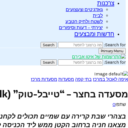
צרכנות
גאדג’טים וצעצועים
לבית
לשטח ולחיק הטבע
יצירתי – דעות וסיפורים
חדשות ומבצעים
Search for:
Search
Primary Menu
Search for:
Search
איפה לאכול במרכז
בתי קפה
מסעדות
מסעדות מרכז
מסעדה בחצר – “טייבל-טוק” (Table Talk) – אוכלים ומבלים בתל אביב
שתפו
0
מצאנו חניה ברחוב הקטן ממש ליד הכניסה ל