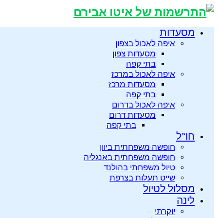
מסעדות
איפה לאכול בצפון
מסעדות צפון
בתי קפה
איפה לאכול במרכז
מסעדות מרכז
בתי קפה
איפה לאכול בדרום
מסעדות דרום
בתי קפה
חו”ל
חופשה משפחתית ביוון
חופשה משפחתית באנגליה
טיול משפחתי בהולנד
שייט תעלות בצרפת
מסלול לטיול
לינה
יוקרתי