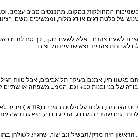
בשמיכות המחולקות במקום, מתכנסים סביב עצמם, וסבי
וש של פלטת דגים או דג מלוח, וממשיכים משם. רצינו ג
חשבת לשעת צהרים, אלא לשעת בוקר, כך סח לנו מיכאל
ו לארוחת צהרים, נצא שבעים ומרוצים.
ותם פגשנו היו, אמנם בעיקר תל אביבים, אבל טווח הגי
סטודנטיות, קשישה ונכד, חבורה של תל אביבים ועוד חבורה של
מכיוון שאכלנו ארוחת בוקר, ועו
ת דגים שהיו בה גם דגי הרינג וטונה, היא גם באה עם
יל הזמנו שני מרקי-תבשיל המתומחרים ב- 85 ₪. הראשון היה מרק/תבשיל זנב שו