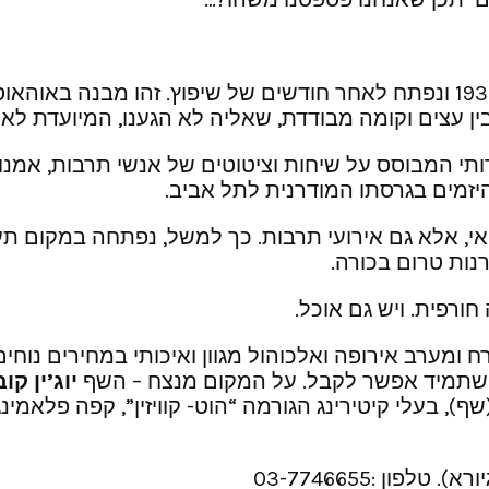
המבנה בו שוכן הביסטרו, נבנה ברחוב דיזינגוף בשנת 1935 ונפתח לאחר חודשים
 עצים וקומה מבודדת, שאליה לא הגענו, המיועדת לאיר
אר ז’אנר ספרותי המבוסס על שיחות וציטוטים של אנשי תרבות,
היזמים בגרסתו המודרנית לתל אביב.
רופאי, אלא גם אירועי תרבות. כך למשל, נפתחה במקום
נות טרום בכורה.
ומערב אירופה ואלכוהול מגוון ואיכותי במחירים נוחים
, שתמיד אפשר לקבל. על המקום מנצח – השף
יוג’ין קו
, בעלי קיטירינג הגורמה “הוט- קוויזין”, קפה פלאמינגו