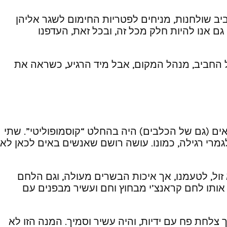
ב שולחנות, מניחים לפטריות החימום לשגר אליהן
ם אנו להיות חלק מכל זה, ובכל זאת, העדפנו
 החביב, מנהל המקום, אבל מיד הרגיע, כשראה את
לאים (גם של הכלבים) היה בהחלט “קוסמופוליטי”. שתי
 בני ובנות 50+ וגם, הממ… משפחה או שתיים לגמרי רגילה, כמונו. עושה רושם שאנשים באים לכאן לא
ד לא יכולנו להזמין מתפריט הצהרים, הלכנו על פלטת בשרים (118 ₪) מחיר לא זול, לטעמנו, אך איכות הבשרים מעולה, וגם הלחם
 אותו לחם קראנצ’י מבחוץ וחם ועשיר מבפנים עם
ר, שהגיע לשולחן בתוך צלחת פח עם ידיות, והיה עשיר וסמיך. המנה הזו לא