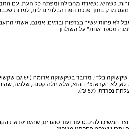
ות, כשהיא נשארת מהבילה ומפתה כל העת. עם התבשיל
ר מעט מרק בתוך פנכת הפח הבלתי נדלית, למרות שכבר
בל לא פחות עשיר בצדפות ובדגים. אמנם, אשתי התענגה
 “מנה מספר אחת” על השולחן.
ן שקשוקה בלדי. מדובר בשקשוקה אדומה (יש גם שקשוק
א, לא הקראנצ’י ההוא, אלא חלה קטנה, שלמה, שהיתה
פרדת. (57 ₪).
חצר המשיכו להיכנס עוד ועוד סועדים, שהעדיפו את ה
ם יתכן שאנחנו פספסנו משהו?…